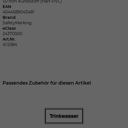
Dieser Wert speichert Ihre Consent-
1,0 mm Kunststoff (Hart-PVC)
EAN
Einstellungen. Unter anderem eine
4044589043481
zufällig generierte ID, für die historische
Zweck
Brand
Speicherung Ihrer vorgenommen
SafetyMarking
Einstellungen, falls der Webseiten-
eClass
Betreiber dies eingestellt hat.
24370000
Art.Nr.
41.5384
Name
fe_typo_user
Anbieter
TYPO3
Laufzeit
Sitzungsende
Passendes Zubehör für diesen Artikel
Wir installiert sobald sich der Nutzer an
Zweck
der Webseite anmeldet. Dient zum
festhalten des Login Status.