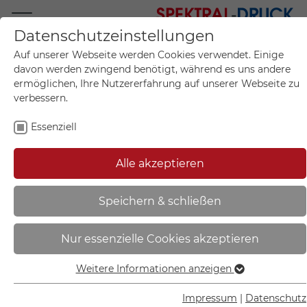
Datenschutzeinstellungen
Mo.-Fr. 09:00-17:00
Auf unserer Webseite werden Cookies verwendet. Einige
+49 (0)711 55 75 25
davon werden zwingend benötigt, während es uns andere
ermöglichen, Ihre Nutzererfahrung auf unserer Webseite zu
verbessern.
Essenziell
Mein Konto
0
Artikel im Warenkorb.
Produktanfrage
Kontak
Alle akzeptieren
inkl. MwSt.
Mein Warenkorb
Start
Sie sind hier:
Speichern & schließen
Hinweisschild - Wald- und
Nur essenzielle Cookies akzeptieren
Freizeitanlagen | Trinkwasser -
41.5384
Weitere Informationen anzeigen
Essenziell
Essenzielle Cookies werden für grundlegende Funktionen
Impressum
|
Datenschutz