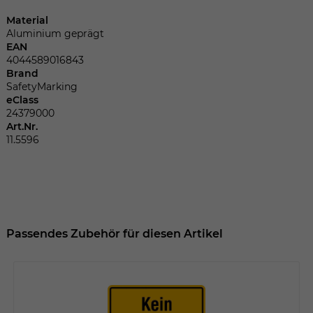
Dieser Wert speichert Ihre Consent-
Einstellungen. Unter anderem eine
Material
zufällig generierte ID, für die historische
Aluminium geprägt
Zweck
EAN
Speicherung Ihrer vorgenommen
4044589016843
Einstellungen, falls der Webseiten-
Brand
Betreiber dies eingestellt hat.
SafetyMarking
eClass
24379000
Name
fe_typo_user
Art.Nr.
11.5596
Anbieter
TYPO3
Laufzeit
Sitzungsende
Wir installiert sobald sich der Nutzer an
Passendes Zubehör für diesen Artikel
Zweck
der Webseite anmeldet. Dient zum
festhalten des Login Status.