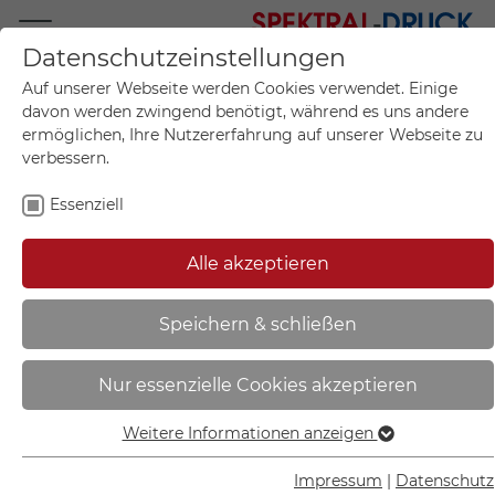
Datenschutzeinstellungen
Mo.-Fr. 09:00-17:00
Auf unserer Webseite werden Cookies verwendet. Einige
+49 (0)711 55 75 25
davon werden zwingend benötigt, während es uns andere
ermöglichen, Ihre Nutzererfahrung auf unserer Webseite zu
verbessern.
Essenziell
Mein Konto
0
Artikel im Warenkorb.
Produktanfrage
Kontak
Alle akzeptieren
inkl. MwSt.
Mein Warenkorb
Start
Sie sind hier:
Speichern & schließen
Hinweisschild zur
Nur essenzielle Cookies akzeptieren
Grundbesitzkennzeichnung |
Betreten des Grundstücks
Weitere Informationen anzeigen
Essenziell
verboten! - 11.5596
Essenzielle Cookies werden für grundlegende Funktionen
Impressum
|
Datenschutz