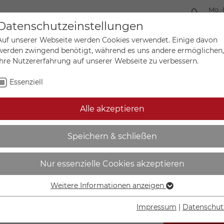
Mo.-
+49 
Datenschutzeinstellungen
Auf unserer Webseite werden Cookies verwendet. Einige davon
werden zwingend benötigt, während es uns andere ermöglichen,
Ihre Nutzererfahrung auf unserer Webseite zu verbessern.
Mein Ko
Sonderanfertigungen
Essenziell
Alle akzeptieren
rodukt- und Werbetiketten
Speichern & schließen
 - 21.S5104
Nur essenzielle Cookies akzeptieren
Weitere Informationen anzeigen
Essenziell
Essenzielle Cookies werden für grundlegende Funktionen der
Impressum
|
Datenschut
Webseite benötigt. Dadurch ist gewährleistet, dass die
IN DEN W