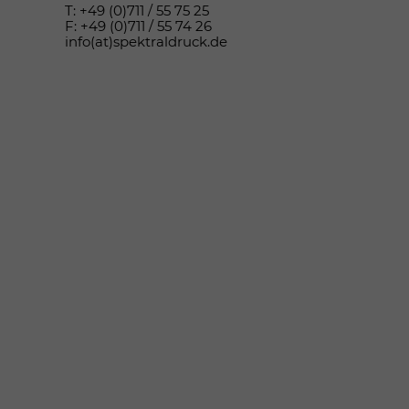
T: +49 (0)711 / 55 75 25
F: +49 (0)711 / 55 74 26
info(at)spektraldruck.de