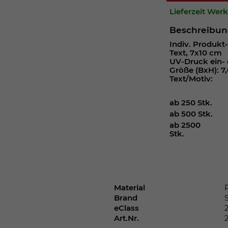
Webseite einwandfrei funktioniert.
Lieferzeit Wer
Cookie-Informationen anzeigen
Name
cookie_optin
Beschreibu
Indiv. Produkt-
Anbieter
Text, 7x10 cm
UV-Druck ein- 
Laufzeit
1 Jahr
Größe (BxH): 7,
Text/Motiv:
Dieses Cookie wird verwendet, um Ihre
ab 250 Stk.
Zweck
Cookie-Einstellungen für diese Website zu
ab 500 Stk.
speichern.
ab 2500
Stk.
Name
SgCookieOptin.lastPreferences
Anbieter
Material
Laufzeit
1 Jahr
Brand
eClass
Art.Nr.
Dieser Wert speichert Ihre Consent-