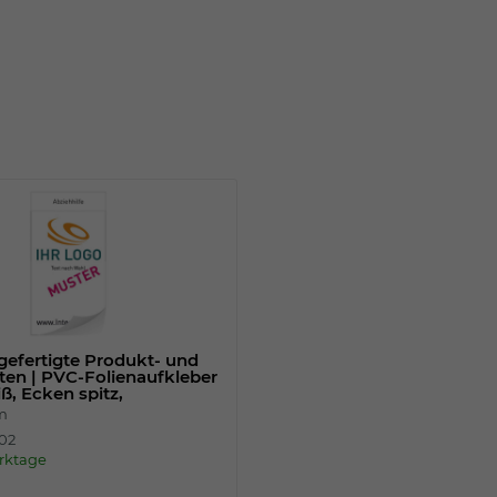
Einstellungen. Unter anderem eine zufällig
generierte ID, für die historische
Zweck
Speicherung Ihrer vorgenommen
Einstellungen, falls der Webseiten-
Betreiber dies eingestellt hat.
Name
fe_typo_user
Anbieter
TYPO3
Laufzeit
Sitzungsende
Wir installiert sobald sich der Nutzer an der
Zweck
Webseite anmeldet. Dient zum festhalten
 gefertigte Produkt- und
des Login Status.
ten | PVC-Folienaufkleber
ß, Ecken spitz,
cm
102
erktage