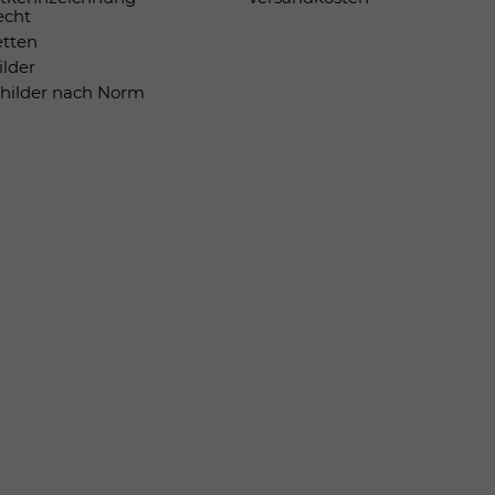
echt
etten
ilder
childer nach Norm