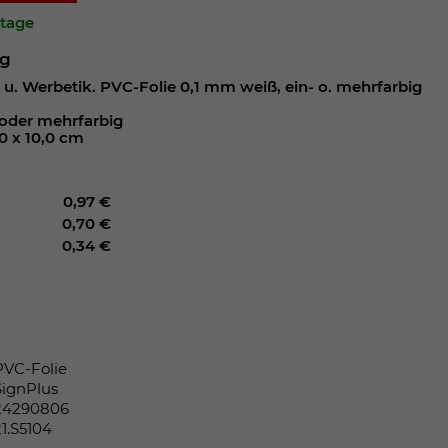
ktage
ng
 u. Werbetik. PVC-Folie 0,1 mm weiß, ein- o. mehrfarbig
oder mehrfarbig
0 x 10,0 cm
0,97 €
0,70 €
0,34 €
PVC-Folie
SignPlus
24290806
21.S5104