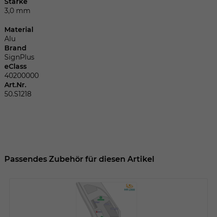
Dieser Wert speichert Ihre Consent-
Stärke
3,0 mm
Einstellungen. Unter anderem eine
zufällig generierte ID, für die historische
Zweck
Material
Speicherung Ihrer vorgenommen
Alu
Einstellungen, falls der Webseiten-
Brand
Betreiber dies eingestellt hat.
SignPlus
eClass
40200000
Art.Nr.
Name
fe_typo_user
50.S1218
Anbieter
TYPO3
Laufzeit
Sitzungsende
Wir installiert sobald sich der Nutzer an
Passendes Zubehör für diesen Artikel
Zweck
der Webseite anmeldet. Dient zum
festhalten des Login Status.