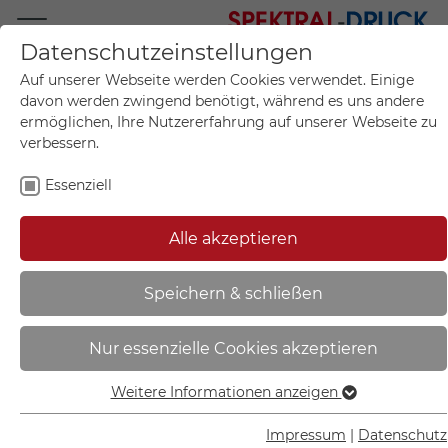
Datenschutzeinstellungen
Mo.-Fr. 09:00-17:00
Auf unserer Webseite werden Cookies verwendet. Einige
+49 (0)711 55 75 25
davon werden zwingend benötigt, während es uns andere
ermöglichen, Ihre Nutzererfahrung auf unserer Webseite zu
verbessern.
Essenziell
Mein Konto
0
Artikel im Warenkorb.
Produktanfrage
Kontak
Alle akzeptieren
inkl. MwSt.
Mein Warenkorb
Start
Sie sind hier:
Speichern & schließen
Individuell gefertigter Wegweiser
Nur essenzielle Cookies akzeptieren
| Aluminium-Verbundplatte 3,0
mm weiß, Ecken spitz, ohne
Weitere Informationen anzeigen
Essenziell
Bohrung - 50.S1218
Essenzielle Cookies werden für grundlegende Funktionen
Impressum
|
Datenschutz