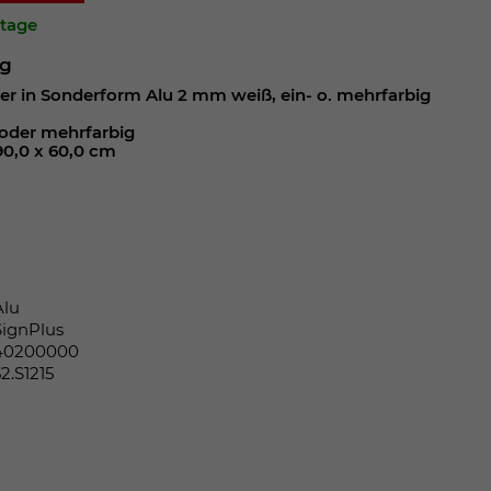
ktage
ng
er in Sonderform Alu 2 mm weiß, ein- o. mehrfarbig
m
oder mehrfarbig
90,0 x 60,0 cm
Alu
SignPlus
40200000
52.S1215