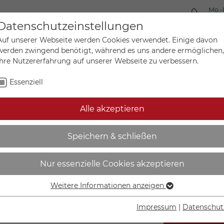
Mo.-
+49 
Datenschutzeinstellungen
Auf unserer Webseite werden Cookies verwendet. Einige davon
werden zwingend benötigt, während es uns andere ermöglichen,
Ihre Nutzererfahrung auf unserer Webseite zu verbessern.
Mein Ko
Sonderanfertigungen
Essenziell
Alle akzeptieren
 Wegweiser in Sonderform
Speichern & schließen
t, ohne Bohrung - 52.S121
Nur essenzielle Cookies akzeptieren
Weitere Informationen anzeigen
Essenziell
Essenzielle Cookies werden für grundlegende Funktionen der
Impressum
|
Datenschut
Webseite benötigt. Dadurch ist gewährleistet, dass die
IN DEN W