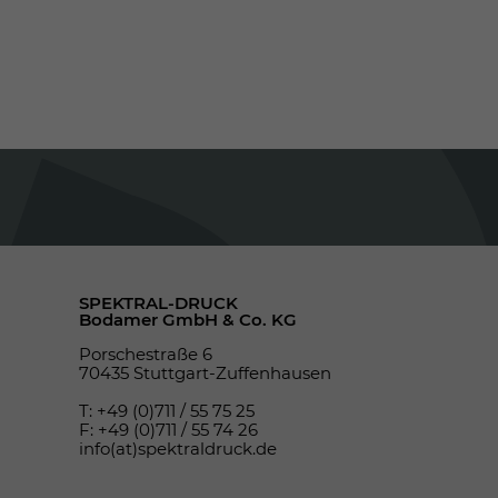
SPEKTRAL-DRUCK
Bodamer GmbH & Co. KG
Porschestraße 6
70435 Stuttgart-Zuffenhausen
T: +49 (0)711 / 55 75 25
F: +49 (0)711 / 55 74 26
info(at)spektraldruck.de