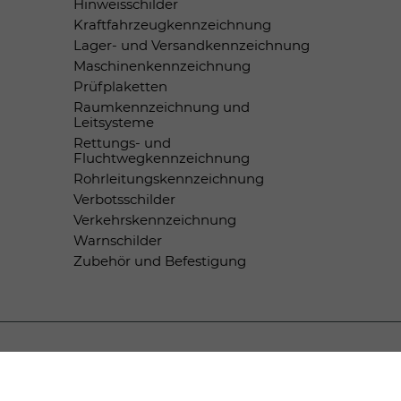
Hinweisschilder
Kraftfahrzeugkennzeichnung
Lager- und Versandkennzeichnung
Maschinenkennzeichnung
Prüfplaketten
Raumkennzeichnung und
Leitsysteme
Rettungs- und
Fluchtwegkennzeichnung
Rohrleitungskennzeichnung
Verbotsschilder
Verkehrskennzeichnung
Warnschilder
Zubehör und Befestigung
Zahlungsmethoden