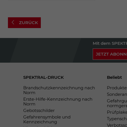
ZURÜCK
Mit dem SPEKTR
JETZT ABONN
SPEKTRAL-DRUCK
Beliebt
Brandschutzkennzeichnung nach
Produkte 
Norm
Sonderan
Erste-Hilfe-Kennzeichnung nach
Gefahrgu
Norm
normger
Gebotsschilder
Prüfplak
Gefahrensymbole und
Typensch
Kennzeichnung
Verbotss