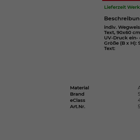
Webseite einwandfrei funktioniert.
Lieferzeit Wer
Cookie-Informationen anzeigen
Name
cookie_optin
Beschreibu
indiv. Wegweis
Anbieter
Text, 90x60 c
UV-Druck ein- 
Laufzeit
1 Jahr
Größe (B x H): 
Text:
Dieses Cookie wird verwendet, um Ihre
Zweck
Cookie-Einstellungen für diese Website zu
speichern.
Material
Name
SgCookieOptin.lastPreferences
Brand
eClass
Anbieter
Art.Nr.
Laufzeit
1 Jahr
Dieser Wert speichert Ihre Consent-