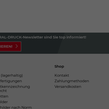
AL-DRUCK-Newsletter sind Sie top informiert!
IEREN!
Shop
(lagerhaltig)
Kontakt
fertigungen
Zahlungmethoden
tkennzeichnung
Versandkosten
echt
etten
ilder
childer nach Norm