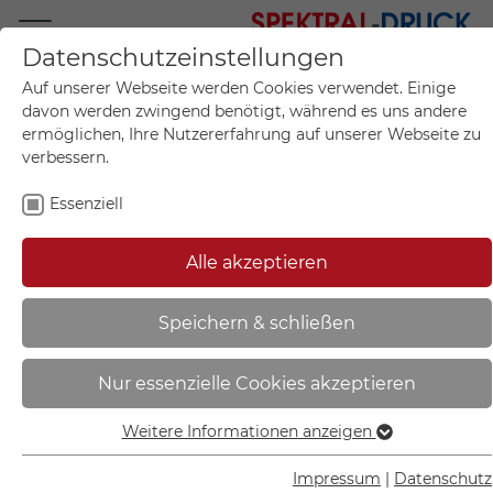
Datenschutzeinstellungen
Mo.-Fr. 09:00-17:00
Auf unserer Webseite werden Cookies verwendet. Einige
+49 (0)711 55 75 25
davon werden zwingend benötigt, während es uns andere
ermöglichen, Ihre Nutzererfahrung auf unserer Webseite zu
verbessern.
Essenziell
Mein Konto
0
Artikel im Warenkorb.
Produktanfrage
Kontak
Alle akzeptieren
inkl. MwSt.
Mein Warenkorb
Start
Sie sind hier:
Speichern & schließen
Individuell gefertigtes
Nur essenzielle Cookies akzeptieren
Praxis-/Kanzleischild |
Einscheiben-Sicherheitsglas 8 mm
Weitere Informationen anzeigen
Essenziell
transparent, Ecken spitz, 4
Essenzielle Cookies werden für grundlegende Funktionen
Impressum
|
Datenschutz
Bohrungen - 70.S1305