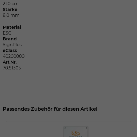
Dieser Wert speichert Ihre Consent-
21,0 cm
Einstellungen. Unter anderem eine
Stärke
zufällig generierte ID, für die historische
8,0 mm
Zweck
Speicherung Ihrer vorgenommen
Material
Einstellungen, falls der Webseiten-
ESG
Betreiber dies eingestellt hat.
Brand
SignPlus
eClass
Name
fe_typo_user
40200000
Art.Nr.
70.S1305
Anbieter
TYPO3
Laufzeit
Sitzungsende
Wir installiert sobald sich der Nutzer an
Zweck
der Webseite anmeldet. Dient zum
Passendes Zubehör für diesen Artikel
festhalten des Login Status.