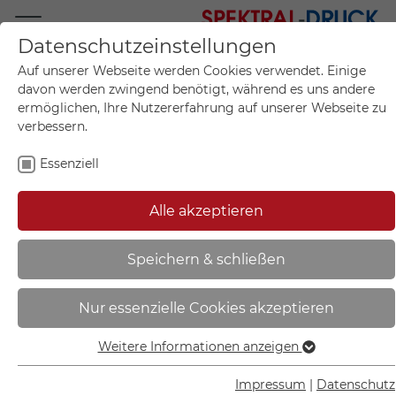
Datenschutzeinstellungen
Mo.-Fr. 09:00-17:00
Auf unserer Webseite werden Cookies verwendet. Einige
+49 (0)711 55 75 25
davon werden zwingend benötigt, während es uns andere
ermöglichen, Ihre Nutzererfahrung auf unserer Webseite zu
verbessern.
Essenziell
Mein Konto
0
Artikel im Warenkorb.
Produktanfrage
Kontak
Alle akzeptieren
inkl. MwSt.
Mein Warenkorb
Start
Sie sind hier:
Speichern & schließen
Kennflex - Schilderhalter | aus
Nur essenzielle Cookies akzeptieren
Aluminium eloxiert - 90.3822
Weitere Informationen anzeigen
Essenziell
Essenzielle Cookies werden für grundlegende Funktionen
Impressum
|
Datenschutz