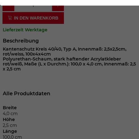
der Webseite benötigt. Dadurch ist gewährleistet, dass
die Webseite einwandfrei funktioniert.
IN DEN WARENKORB
Cookie-Informationen anzeigen
Name
cookie_optin
Lieferzeit Werktage
Anbieter
Beschreibung
Laufzeit
1 Jahr
Kantenschutz Kreis 40/40, Typ A, Innenmaß: 2,5x2,5cm,
rot/weiss, 100x4x4cm
Polyurethan-Schaum, stark haftender Acrylatkleber
Dieses Cookie wird verwendet, um Ihre
rot/weiß, Maße (L x Durchm.): 100,0 x 4,0 cm, Innenmaß: 2,5
x 2,5 cm
Zweck
Cookie-Einstellungen für diese Website
zu speichern.
Alle Produktdaten
Name
SgCookieOptin.lastPreferences
Breite
Anbieter
4,0 cm
Höhe
2,5 cm
Laufzeit
1 Jahr
Länge
100,0 cm