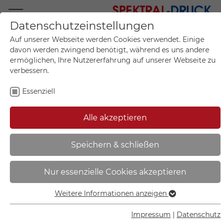
Datenschutzeinstellungen
Mo.-Fr. 09:00-17:00
Auf unserer Webseite werden Cookies verwendet. Einige
+49 (0)711 55 75 25
davon werden zwingend benötigt, während es uns andere
ermöglichen, Ihre Nutzererfahrung auf unserer Webseite zu
verbessern.
Essenziell
Mein Konto
0
Artikel im Warenkorb.
Produktanfrage
Kontak
Alle akzeptieren
inkl. MwSt.
Mein Warenkorb
Start
Sie sind hier:
Speichern & schließen
Knuffi Eckschutzprofil Typ A |
Nur essenzielle Cookies akzeptieren
selbstklebend, Länge: 1,0 m -
DC10110
Weitere Informationen anzeigen
Essenziell
Essenzielle Cookies werden für grundlegende Funktionen
Impressum
|
Datenschutz