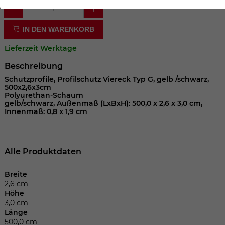
der Webseite benötigt. Dadurch ist gewährleistet, dass
die Webseite einwandfrei funktioniert.
IN DEN WARENKORB
Cookie-Informationen anzeigen
Name
cookie_optin
Lieferzeit Werktage
Anbieter
Beschreibung
Laufzeit
1 Jahr
Schutzprofile, Profilschutz Viereck Typ G, gelb /schwarz,
500x2,6x3cm
Polyurethan-Schaum
Dieses Cookie wird verwendet, um Ihre
gelb/schwarz, Außenmaß (LxBxH): 500,0 x 2,6 x 3,0 cm,
Innenmaß: 0,8 x 1,9 cm
Zweck
Cookie-Einstellungen für diese Website
zu speichern.
Alle Produktdaten
Name
SgCookieOptin.lastPreferences
Breite
Anbieter
2,6 cm
Höhe
3,0 cm
Laufzeit
1 Jahr
Länge
500,0 cm