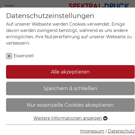
Datenschutzeinstellungen
Mo.-Fr. 09:00-17:00
Auf unserer Webseite werden Cookies verwendet. Einige
+49 (0)711 55 75 25
davon werden zwingend benötigt, während es uns andere
ermöglichen, Ihre Nutzererfahrung auf unserer Webseite zu
verbessern.
Essenziell
Mein Konto
0
Artikel im Warenkorb.
Produktanfrage
Kontak
Alle akzeptieren
inkl. MwSt.
Mein Warenkorb
Start
Sie sind hier:
Speichern & schließen
Knuffi Kantenschutzprofil Typ G |
Nur essenzielle Cookies akzeptieren
zum Aufstecken, Länge: 5,0 m -
DC10026
Weitere Informationen anzeigen
Essenziell
Essenzielle Cookies werden für grundlegende Funktionen
Impressum
|
Datenschutz