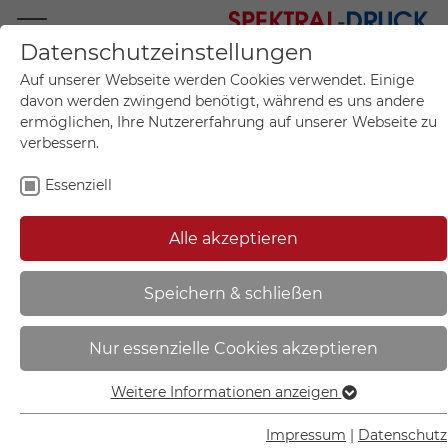
Datenschutzeinstellungen
Mo.-Fr. 09:00-17:00
Auf unserer Webseite werden Cookies verwendet. Einige
+49 (0)711 55 75 25
davon werden zwingend benötigt, während es uns andere
ermöglichen, Ihre Nutzererfahrung auf unserer Webseite zu
verbessern.
Essenziell
Mein Konto
0
Artikel im Warenkorb.
Produktanfrage
Kontak
Alle akzeptieren
inkl. MwSt.
Mein Warenkorb
Start
Sie sind hier:
Speichern & schließen
LITE SECURE Bodenaufsteller DIN
Nur essenzielle Cookies akzeptieren
A3 Hochformat | Aluminiumfuß
silber matt mit Spannseil und
Weitere Informationen anzeigen
Essenziell
Infotafel - LT3065
Essenzielle Cookies werden für grundlegende Funktionen
Impressum
|
Datenschutz