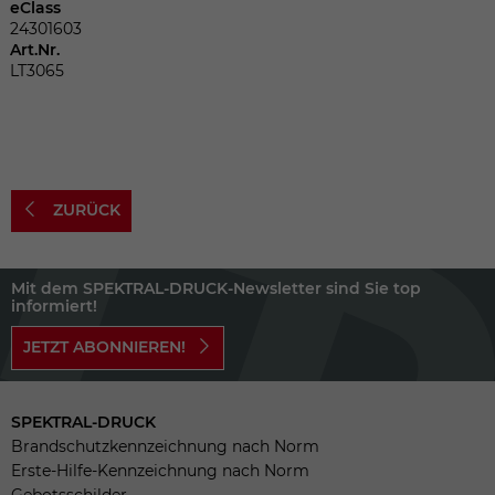
Dieser Wert speichert Ihre Consent-
eClass
Einstellungen. Unter anderem eine
24301603
Art.Nr.
zufällig generierte ID, für die historische
Zweck
LT3065
Speicherung Ihrer vorgenommen
Einstellungen, falls der Webseiten-
Betreiber dies eingestellt hat.
Name
fe_typo_user
ZURÜCK
Anbieter
TYPO3
Mit dem SPEKTRAL-DRUCK-Newsletter sind Sie top
Laufzeit
Sitzungsende
informiert!
JETZT ABONNIEREN!
Wir installiert sobald sich der Nutzer an
Zweck
der Webseite anmeldet. Dient zum
festhalten des Login Status.
SPEKTRAL-DRUCK
Brandschutzkennzeichnung nach Norm
Erste-Hilfe-Kennzeichnung nach Norm
Gebotsschilder