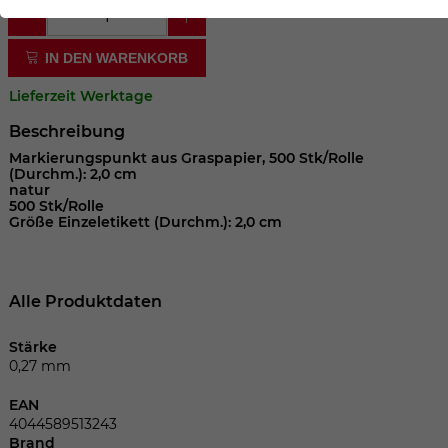
der Webseite benötigt. Dadurch ist gewährleistet, dass
die Webseite einwandfrei funktioniert.
IN DEN WARENKORB
Cookie-Informationen anzeigen
Name
cookie_optin
Lieferzeit Werktage
Anbieter
Beschreibung
Laufzeit
1 Jahr
Markierungspunkt aus Graspapier, 500 Stk/Rolle
(Durchm.): 2,0 cm
natur
Dieses Cookie wird verwendet, um Ihre
500 Stk/Rolle
Größe Einzeletikett (Durchm.): 2,0 cm
Zweck
Cookie-Einstellungen für diese Website
zu speichern.
Alle Produktdaten
Name
SgCookieOptin.lastPreferences
Stärke
Anbieter
0,27 mm
Laufzeit
1 Jahr
EAN
4044589513243
Brand