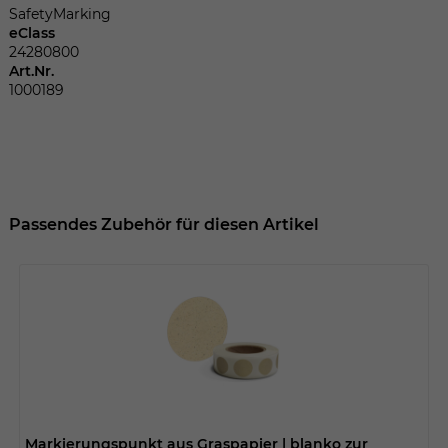
Dieser Wert speichert Ihre Consent-
SafetyMarking
Einstellungen. Unter anderem eine
eClass
zufällig generierte ID, für die historische
24280800
Zweck
Speicherung Ihrer vorgenommen
Art.Nr.
Einstellungen, falls der Webseiten-
1000189
Betreiber dies eingestellt hat.
Name
fe_typo_user
Passendes Zubehör für diesen Artikel
Anbieter
TYPO3
Laufzeit
Sitzungsende
Wir installiert sobald sich der Nutzer an
Zweck
der Webseite anmeldet. Dient zum
festhalten des Login Status.
Markierungspunkt aus Graspapier | blanko zur