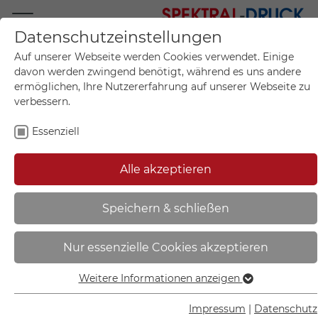
Datenschutzeinstellungen
Mo.-Fr. 09:00-17:00
Auf unserer Webseite werden Cookies verwendet. Einige
+49 (0)711 55 75 25
davon werden zwingend benötigt, während es uns andere
ermöglichen, Ihre Nutzererfahrung auf unserer Webseite zu
verbessern.
Essenziell
Mein Konto
0
Artikel im Warenkorb.
Produktanfrage
Kontak
Alle akzeptieren
inkl. MwSt.
Mein Warenkorb
Start
Sie sind hier:
Speichern & schließen
Markierungspunkt aus Graspapier
Nur essenzielle Cookies akzeptieren
| blanko zur Selbstbeschriftung -
1000189
Weitere Informationen anzeigen
Essenziell
Essenzielle Cookies werden für grundlegende Funktionen
Impressum
|
Datenschutz