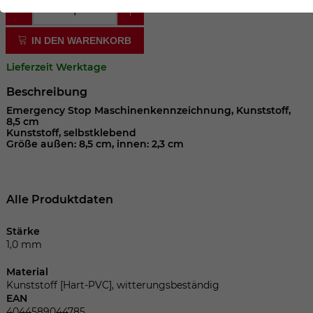
der Webseite benötigt. Dadurch ist gewährleistet, dass
die Webseite einwandfrei funktioniert.
IN DEN WARENKORB
Cookie-Informationen anzeigen
Name
cookie_optin
Lieferzeit Werktage
Anbieter
Beschreibung
Laufzeit
1 Jahr
Emergency Stop Maschinenkennzeichnung, Kunststoff,
8,5 cm
Kunststoff, selbstklebend
Dieses Cookie wird verwendet, um Ihre
Größe außen: 8,5 cm, innen: 2,3 cm
Zweck
Cookie-Einstellungen für diese Website
zu speichern.
Alle Produktdaten
Name
SgCookieOptin.lastPreferences
Stärke
1,0 mm
Anbieter
Material
Laufzeit
1 Jahr
Kunststoff [Hart-PVC], witterungsbeständig
EAN
4044589044785