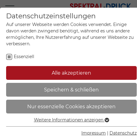
Datenschutzeinstellungen
Mo.-Fr. 09:00-17:00
Auf unserer Webseite werden Cookies verwendet. Einige
+49 (0)711 55 75 25
davon werden zwingend benötigt, während es uns andere
ermöglichen, Ihre Nutzererfahrung auf unserer Webseite zu
verbessern.
Essenziell
Mein Konto
0
Artikel im Warenkorb.
Produktanfrage
Kontak
Alle akzeptieren
inkl. MwSt.
Mein Warenkorb
Start
Sie sind hier:
Speichern & schließen
Maschinenkennzeichnung - Not
Nur essenzielle Cookies akzeptieren
Aus - | gelb/schwarz Text:
Emergency Stop - 43.0663
Weitere Informationen anzeigen
Essenziell
Essenzielle Cookies werden für grundlegende Funktionen
Impressum
|
Datenschutz