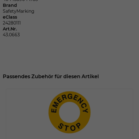
Dieser Wert speichert Ihre Consent-
Brand
Einstellungen. Unter anderem eine
SafetyMarking
zufällig generierte ID, für die historische
eClass
Zweck
Speicherung Ihrer vorgenommen
24280111
Einstellungen, falls der Webseiten-
Art.Nr.
Betreiber dies eingestellt hat.
43.0663
Name
fe_typo_user
Anbieter
TYPO3
Passendes Zubehör für diesen Artikel
Laufzeit
Sitzungsende
Wir installiert sobald sich der Nutzer an
Zweck
der Webseite anmeldet. Dient zum
festhalten des Login Status.