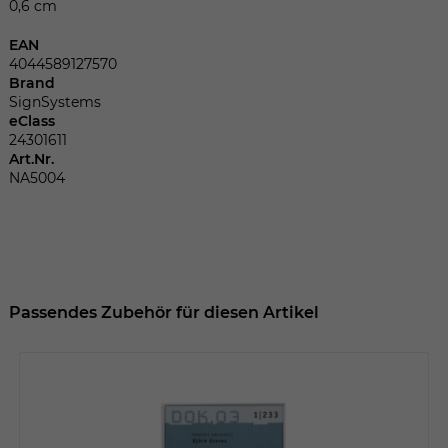
Dieser Wert speichert Ihre Consent-
0,6 cm
Einstellungen. Unter anderem eine
EAN
zufällig generierte ID, für die historische
Zweck
4044589127570
Speicherung Ihrer vorgenommen
Brand
Einstellungen, falls der Webseiten-
SignSystems
Betreiber dies eingestellt hat.
eClass
24301611
Art.Nr.
NA5004
Name
fe_typo_user
Anbieter
TYPO3
Laufzeit
Sitzungsende
Passendes Zubehör für diesen Artikel
Wir installiert sobald sich der Nutzer an
Zweck
der Webseite anmeldet. Dient zum
festhalten des Login Status.