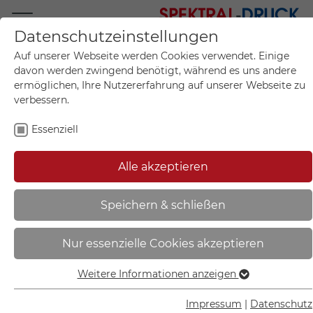
Datenschutzeinstellungen
Mo.-Fr. 09:00-17:00
Auf unserer Webseite werden Cookies verwendet. Einige
+49 (0)711 55 75 25
davon werden zwingend benötigt, während es uns andere
ermöglichen, Ihre Nutzererfahrung auf unserer Webseite zu
verbessern.
Essenziell
Mein Konto
0
Artikel im Warenkorb.
Produktanfrage
Kontak
Alle akzeptieren
inkl. MwSt.
Mein Warenkorb
Start
Sie sind hier:
Speichern & schließen
NEW AGE Türschild | zeitloses
Nur essenzielle Cookies akzeptieren
Design in flacher Bauweise,
Acryglas mit schlichtem
Weitere Informationen anzeigen
Essenziell
Aluminiumrahmen - NA5004
Essenzielle Cookies werden für grundlegende Funktionen
Impressum
|
Datenschutz