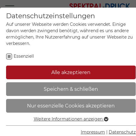
Datenschutzeinstellungen
Mo.-Fr. 09:00-17:00
Auf unserer Webseite werden Cookies verwendet. Einige
+49 (0)711 55 75 25
davon werden zwingend benötigt, während es uns andere
ermöglichen, Ihre Nutzererfahrung auf unserer Webseite zu
verbessern.
Essenziell
Mein Konto
0
Artikel im Warenkorb.
Produktanfrage
Kontak
Alle akzeptieren
inkl. MwSt.
Mein Warenkorb
Start
Sie sind hier:
Speichern & schließen
Phos Türschild aus Edelstahl |
Nur essenzielle Cookies akzeptieren
Wandschild mit Symbol
Garderobenbügel - PK1406
Weitere Informationen anzeigen
Essenziell
Essenzielle Cookies werden für grundlegende Funktionen
Impressum
|
Datenschutz