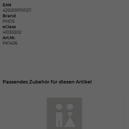
Dieser Wert speichert Ihre Consent-
EAN
Einstellungen. Unter anderem eine
4250519701127
zufällig generierte ID, für die historische
Brand
Zweck
Speicherung Ihrer vorgenommen
PHOS
Einstellungen, falls der Webseiten-
eClass
Betreiber dies eingestellt hat.
41030202
Art.Nr.
PK1406
Name
fe_typo_user
Anbieter
TYPO3
Laufzeit
Sitzungsende
Passendes Zubehör für diesen Artikel
Wir installiert sobald sich der Nutzer an
Zweck
der Webseite anmeldet. Dient zum
festhalten des Login Status.