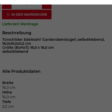
der Webseite benötigt. Dadurch ist gewährleistet, dass
die Webseite einwandfrei funktioniert.
IN DEN WARENKORB
Cookie-Informationen anzeigen
Name
cookie_optin
Lieferzeit Werktage
Anbieter
Beschreibung
Laufzeit
1 Jahr
Türschilder Edelstahl 'Garderobenbügel', selbstklebend,
16,0x16,0x0,2 cm
Größe (BxHxT): 16,0 x 16,0 cm
Dieses Cookie wird verwendet, um Ihre
selbstklebend
Zweck
Cookie-Einstellungen für diese Website
zu speichern.
Alle Produktdaten
Name
SgCookieOptin.lastPreferences
Breite
16,0 cm
Anbieter
Höhe
16,0 cm
Laufzeit
1 Jahr
Tiefe
0,2 cm