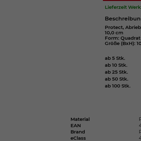
Webseite einwandfrei funktioniert.
Lieferzeit Wer
Cookie-Informationen anzeigen
Name
cookie_optin
Beschreibu
Protect, Abrieb
Anbieter
10,0 cm
Form: Quadrat
Laufzeit
1 Jahr
Größe (BxH): 10
Dieses Cookie wird verwendet, um Ihre
ab 5 Stk.
Zweck
Cookie-Einstellungen für diese Website zu
ab 10 Stk.
speichern.
ab 25 Stk.
ab 50 Stk.
ab 100 Stk.
Name
SgCookieOptin.lastPreferences
Anbieter
Material
Laufzeit
1 Jahr
EAN
Brand
Dieser Wert speichert Ihre Consent-
eClass