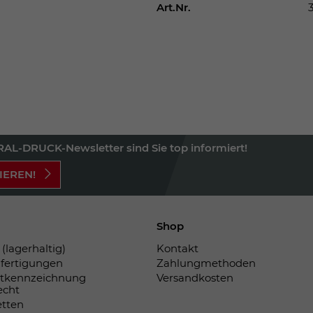
Einstellungen. Unter anderem eine zufällig
Art.Nr.
generierte ID, für die historische
Zweck
Speicherung Ihrer vorgenommen
Einstellungen, falls der Webseiten-
Betreiber dies eingestellt hat.
Name
fe_typo_user
Anbieter
TYPO3
AL-DRUCK-Newsletter sind Sie top informiert!
Laufzeit
Sitzungsende
IEREN!
Wir installiert sobald sich der Nutzer an der
Zweck
Webseite anmeldet. Dient zum festhalten
Shop
des Login Status.
(lagerhaltig)
Kontakt
fertigungen
Zahlungmethoden
tkennzeichnung
Versandkosten
echt
etten