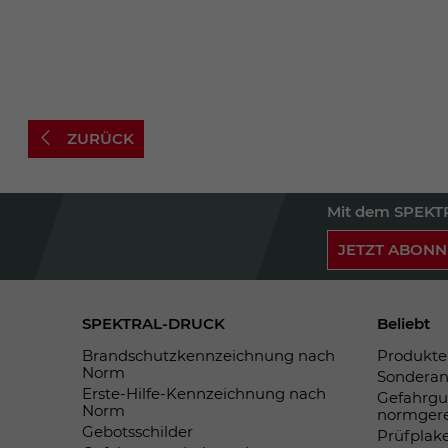
ZURÜCK
Mit dem SPEKTR
JETZT ABONN
SPEKTRAL-DRUCK
Beliebt
Brandschutzkennzeichnung nach
Produkte 
Norm
Sonderan
Erste-Hilfe-Kennzeichnung nach
Gefahrgu
Norm
normger
Gebotsschilder
Prüfplak