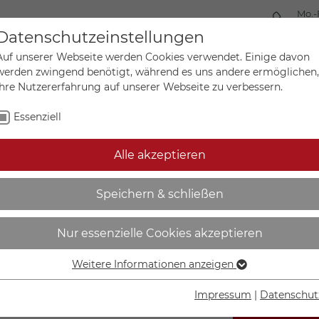
Mo.-
+49 
Datenschutzeinstellungen
Auf unserer Webseite werden Cookies verwendet. Einige davon
werden zwingend benötigt, während es uns andere ermöglichen,
Ihre Nutzererfahrung auf unserer Webseite zu verbessern.
Mein Ko
Sonderanfertigungen
Essenziell
Alle akzeptieren
ähige GHS-Kennzeichnung 
Speichern & schließen
Nur essenzielle Cookies akzeptieren
Weitere Informationen anzeigen
Essenziell
Essenzielle Cookies werden für grundlegende Funktionen der
Impressum
|
Datenschut
Webseite benötigt. Dadurch ist gewährleistet, dass die
IN DEN W