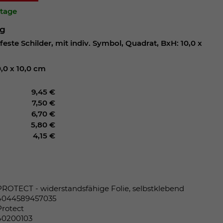
ktage
ng
feste Schilder, mit indiv. Symbol, Quadrat, BxH: 10,0 x
,0 x 10,0 cm
9,45 €
7,50 €
6,70 €
5,80 €
4,15 €
PROTECT - widerstandsfähige Folie, selbstklebend
4044589457035
Protect
40200103