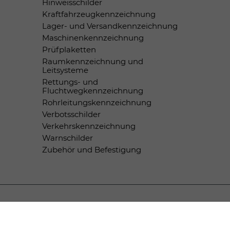
Hinweisschilder
Kraftfahrzeugkennzeichnung
Lager- und Versandkennzeichnung
Maschinenkennzeichnung
Prüfplaketten
Raumkennzeichnung und
Leitsysteme
Rettungs- und
Fluchtwegkennzeichnung
Rohrleitungskennzeichnung
Verbotsschilder
Verkehrskennzeichnung
Warnschilder
Zubehör und Befestigung
Zahlungsmethoden