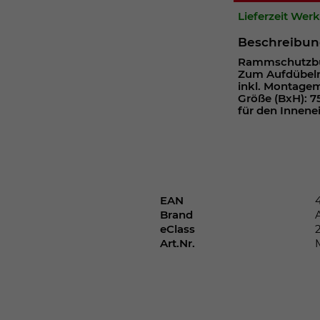
Webseite einwandfrei funktioniert.
Lieferzeit Wer
Cookie-Informationen anzeigen
Name
cookie_optin
Beschreibu
Rammschutzbüg
Anbieter
Zum Aufdübeln
inkl. Montagem
Laufzeit
1 Jahr
Größe (BxH): 7
für den Innene
Dieses Cookie wird verwendet, um Ihre
Zweck
Cookie-Einstellungen für diese Website zu
speichern.
EAN
Name
SgCookieOptin.lastPreferences
Brand
eClass
Anbieter
Art.Nr.
Laufzeit
1 Jahr
Dieser Wert speichert Ihre Consent-