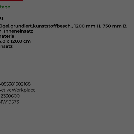
ktage
ng
el,grundiert,kunststoffbesch., 1200 mm H, 750 mm B,
, Inneneinsatz
aterial
5,0 x 120,0 cm
insatz
4055381502168
ActiveWorkplace
22330600
MW19573