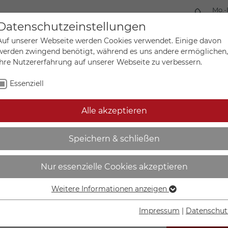
Mo.-
+49 
Datenschutzeinstellungen
Auf unserer Webseite werden Cookies verwendet. Einige davon
werden zwingend benötigt, während es uns andere ermöglichen,
Ihre Nutzererfahrung auf unserer Webseite zu verbessern.
Mein Ko
Sonderanfertigungen
Essenziell
Alle akzeptieren
 (BxH) 75,0 x 120,0 cm, 
Speichern & schließen
3
Nur essenzielle Cookies akzeptieren
Weitere Informationen anzeigen
Essenziell
Essenzielle Cookies werden für grundlegende Funktionen der
Impressum
|
Datenschut
Webseite benötigt. Dadurch ist gewährleistet, dass die
IN DEN W