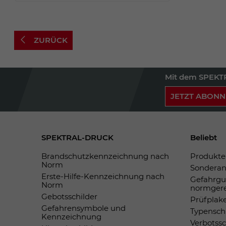
ZURÜCK
Mit dem SPEKTR
JETZT ABONN
SPEKTRAL-DRUCK
Beliebt
Brandschutzkennzeichnung nach
Produkte 
Norm
Sonderan
Erste-Hilfe-Kennzeichnung nach
Gefahrgu
Norm
normger
Gebotsschilder
Prüfplak
Gefahrensymbole und
Typensch
Kennzeichnung
Verbotss