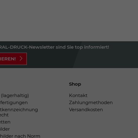
AL-DRUCK-Newsletter sind Sie top informiert!
IEREN!
Shop
(lagerhaltig)
Kontakt
fertigungen
Zahlungmethoden
tkennzeichnung
Versandkosten
echt
etten
ilder
childer nach Norm