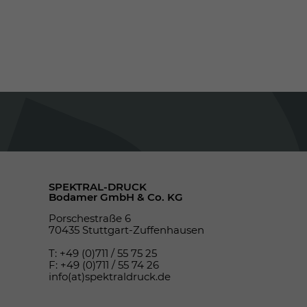
SPEKTRAL-DRUCK
Bodamer GmbH & Co. KG
Porschestraße 6
70435 Stuttgart-Zuffenhausen
T: +49 (0)711 / 55 75 25
F: +49 (0)711 / 55 74 26
info(at)spektraldruck.de