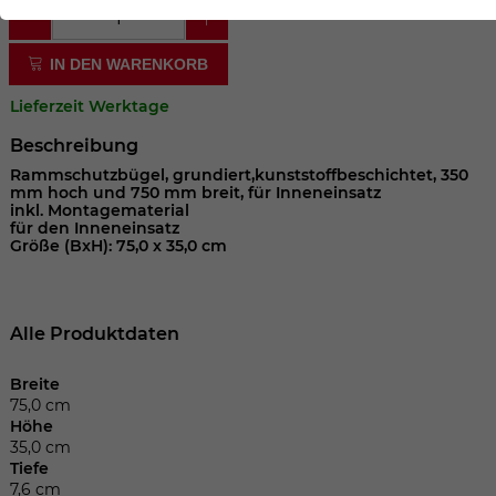
der Webseite benötigt. Dadurch ist gewährleistet, dass
die Webseite einwandfrei funktioniert.
IN DEN WARENKORB
Cookie-Informationen anzeigen
Name
cookie_optin
Lieferzeit Werktage
Anbieter
Beschreibung
Laufzeit
1 Jahr
Rammschutzbügel, grundiert,kunststoffbeschichtet, 350
mm hoch und 750 mm breit, für Inneneinsatz
inkl. Montagematerial
Dieses Cookie wird verwendet, um Ihre
für den Inneneinsatz
Größe (BxH): 75,0 x 35,0 cm
Zweck
Cookie-Einstellungen für diese Website
zu speichern.
Alle Produktdaten
Name
SgCookieOptin.lastPreferences
Breite
Anbieter
75,0 cm
Höhe
35,0 cm
Laufzeit
1 Jahr
Tiefe
7,6 cm