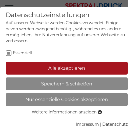
Datenschutzeinstellungen
Mo.-Fr. 09:00-17:00
Auf unserer Webseite werden Cookies verwendet. Einige
+49 (0)711 55 75 25
davon werden zwingend benötigt, während es uns andere
ermöglichen, Ihre Nutzererfahrung auf unserer Webseite zu
verbessern.
Essenziell
Mein Konto
0
Artikel im Warenkorb.
Produktanfrage
Kontak
Alle akzeptieren
inkl. MwSt.
Mein Warenkorb
Start
Sie sind hier:
Speichern & schließen
Rammschutzbügel Stahl | (BxH)
Nur essenzielle Cookies akzeptieren
75,0 x 35,0 cm, zum Aufdübeln,
gelb/schwarz - MW14450
Weitere Informationen anzeigen
Essenziell
Essenzielle Cookies werden für grundlegende Funktionen
Impressum
|
Datenschutz