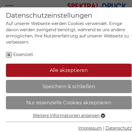
Datenschutzeinstellungen
Mo.-Fr. 09:00-17:00
Auf unserer Webseite werden Cookies verwendet. Einige
+49 (0)711 55 75 25
davon werden zwingend benötigt, während es uns andere
ermöglichen, Ihre Nutzererfahrung auf unserer Webseite zu
verbessern.
Essenziell
Mein Konto
0
Artikel im Warenkorb.
Produktanfrage
Kontak
Alle akzeptieren
inkl. MwSt.
Mein Warenkorb
Start
Sie sind hier:
Speichern & schließen
Rohrpfosten | aus feuerverzinktem
Nur essenzielle Cookies akzeptieren
Stahl - 90.2782
Weitere Informationen anzeigen
Essenziell
Essenzielle Cookies werden für grundlegende Funktionen
Impressum
|
Datenschutz