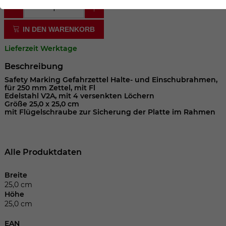
der Webseite benötigt. Dadurch ist gewährleistet, dass
die Webseite einwandfrei funktioniert.
IN DEN WARENKORB
Cookie-Informationen anzeigen
Name
cookie_optin
Lieferzeit Werktage
Anbieter
Beschreibung
Laufzeit
1 Jahr
Safety Marking Gefahrzettel Halte- und Einschubrahmen,
für 250 mm Zettel, mit Fl
Edelstahl V2A, mit 4 versenkten Löchern
Dieses Cookie wird verwendet, um Ihre
Größe 25,0 x 25,0 cm
mit Flügelschraube zur Sicherung der Platte im Rahmen
Zweck
Cookie-Einstellungen für diese Website
zu speichern.
Alle Produktdaten
Name
SgCookieOptin.lastPreferences
Breite
Anbieter
25,0 cm
Höhe
25,0 cm
Laufzeit
1 Jahr
EAN