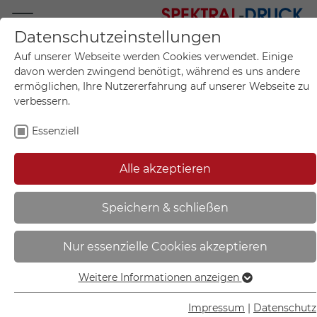
Datenschutzeinstellungen
Mo.-Fr. 09:00-17:00
Auf unserer Webseite werden Cookies verwendet. Einige
+49 (0)711 55 75 25
davon werden zwingend benötigt, während es uns andere
ermöglichen, Ihre Nutzererfahrung auf unserer Webseite zu
verbessern.
Essenziell
Mein Konto
0
Artikel im Warenkorb.
Produktanfrage
Kontak
Alle akzeptieren
inkl. MwSt.
Mein Warenkorb
Start
Sie sind hier:
Speichern & schließen
SafetyMarking Gefahrzettel
Nur essenzielle Cookies akzeptieren
Einschubrahmen | für Gefahrzettel
25,0 cm x 25,0 cm - 90.2285
Weitere Informationen anzeigen
Essenziell
Essenzielle Cookies werden für grundlegende Funktionen
Impressum
|
Datenschutz