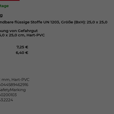
ktage
ng
ndbare flüssige Stoffe UN 1203, Größe (BxH): 25,0 x 25,0
nung von Gefahrgut
5,0 x 25,0 cm, Hart-PVC
7,25 €
6,40 €
2 mm, Hart-PVC
4044589462916
SafetyMarking
40200103
43.2224