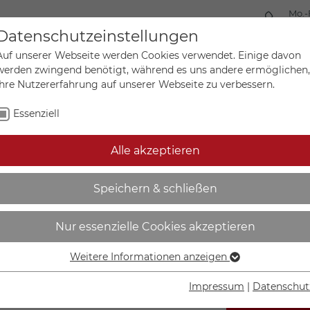
Mo.-
+49 
Datenschutzeinstellungen
Auf unserer Webseite werden Cookies verwendet. Einige davon
werden zwingend benötigt, während es uns andere ermöglichen,
Ihre Nutzererfahrung auf unserer Webseite zu verbessern.
Mein Ko
Sonderanfertigungen
Essenziell
Alle akzeptieren
tel nach ADR | Klasse 3, 
Speichern & schließen
Nur essenzielle Cookies akzeptieren
Weitere Informationen anzeigen
Essenziell
Essenzielle Cookies werden für grundlegende Funktionen der
Impressum
|
Datenschut
Webseite benötigt. Dadurch ist gewährleistet, dass die
IN DEN W