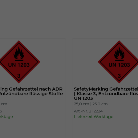
Einstellungen. Unter anderem eine zufällig
generierte ID, für die historische
Zweck
Speicherung Ihrer vorgenommen
Einstellungen, falls der Webseiten-
Betreiber dies eingestellt hat.
Name
fe_typo_user
Anbieter
TYPO3
Laufzeit
Sitzungsende
ing Gefahrzettel nach ADR
SafetyMarking Gefahrzette
Wir installiert sobald sich der Nutzer an der
 Entzündbare flüssige Stoffe
| Klasse 3, Entzündbare flü
Zweck
Webseite anmeldet. Dient zum festhalten
UN 1203
des Login Status.
0 cm
25,0 cm |
25,0 cm
25
Art.-Nr. 21.2224
erktage
Lieferzeit Werktage