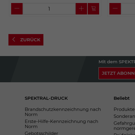
ZURÜCK
Mit dem SPEKTR
JETZT ABONN
SPEKTRAL-DRUCK
Beliebt
Brandschutzkennzeichnung nach
Produkte 
Norm
Sonderan
Erste-Hilfe-Kennzeichnung nach
Gefahrgu
Norm
normger
Gebotsschilder