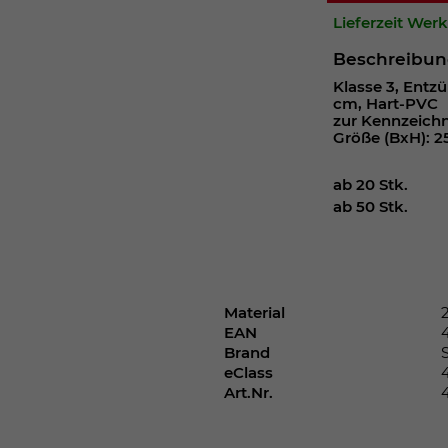
Webseite einwandfrei funktioniert.
Lieferzeit Wer
Cookie-Informationen anzeigen
Name
cookie_optin
Beschreibu
Klasse 3, Entzü
Anbieter
cm, Hart-PVC
zur Kennzeich
Laufzeit
1 Jahr
Größe (BxH): 2
Dieses Cookie wird verwendet, um Ihre
ab 20 Stk.
Zweck
Cookie-Einstellungen für diese Website zu
ab 50 Stk.
speichern.
Name
SgCookieOptin.lastPreferences
Material
EAN
Anbieter
Brand
eClass
Laufzeit
1 Jahr
Art.Nr.
Dieser Wert speichert Ihre Consent-