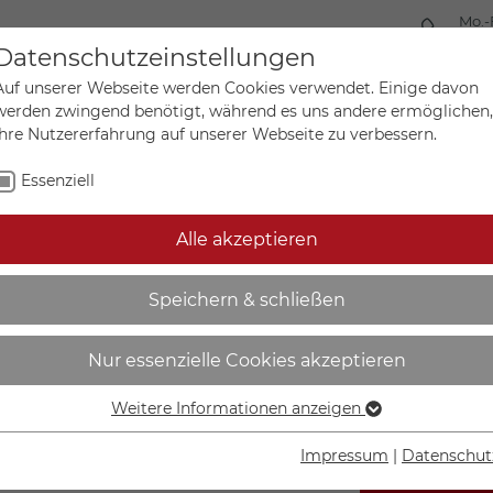
Mo.-
+49 
Datenschutzeinstellungen
Auf unserer Webseite werden Cookies verwendet. Einige davon
werden zwingend benötigt, während es uns andere ermöglichen,
Ihre Nutzererfahrung auf unserer Webseite zu verbessern.
Mein Ko
Sonderanfertigungen
Essenziell
Alle akzeptieren
el nach ADR | Klasse 4.1,
Speichern & schließen
Nur essenzielle Cookies akzeptieren
Weitere Informationen anzeigen
Essenziell
Essenzielle Cookies werden für grundlegende Funktionen der
Impressum
|
Datenschut
Webseite benötigt. Dadurch ist gewährleistet, dass die
IN DEN W