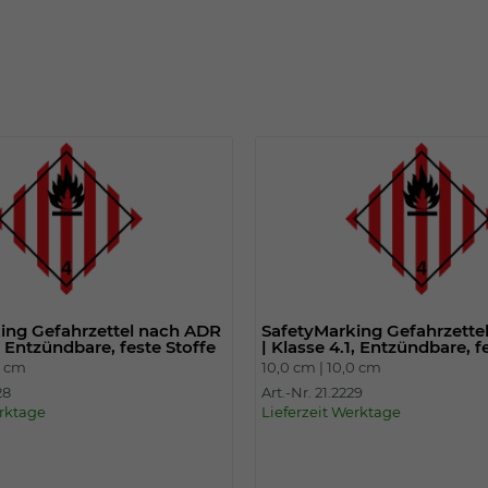
Einstellungen. Unter anderem eine zufällig
generierte ID, für die historische
Zweck
Speicherung Ihrer vorgenommen
Einstellungen, falls der Webseiten-
Betreiber dies eingestellt hat.
Name
fe_typo_user
Anbieter
TYPO3
Laufzeit
Sitzungsende
Wir installiert sobald sich der Nutzer an der
ing Gefahrzettel nach ADR
SafetyMarking Gefahrzette
Zweck
Webseite anmeldet. Dient zum festhalten
1, Entzündbare, feste Stoffe
| Klasse 4.1, Entzündbare, f
des Login Status.
0 cm
10,0 cm |
10,0 cm
28
Art.-Nr. 21.2229
erktage
Lieferzeit Werktage