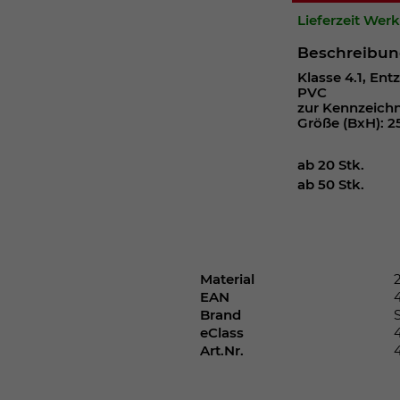
Webseite einwandfrei funktioniert.
Lieferzeit Wer
Cookie-Informationen anzeigen
Name
cookie_optin
Beschreibu
Klasse 4.1, Ent
Anbieter
PVC
zur Kennzeich
Laufzeit
1 Jahr
Größe (BxH): 2
Dieses Cookie wird verwendet, um Ihre
ab 20 Stk.
Zweck
Cookie-Einstellungen für diese Website zu
ab 50 Stk.
speichern.
Name
SgCookieOptin.lastPreferences
Material
EAN
Anbieter
Brand
eClass
Laufzeit
1 Jahr
Art.Nr.
Dieser Wert speichert Ihre Consent-