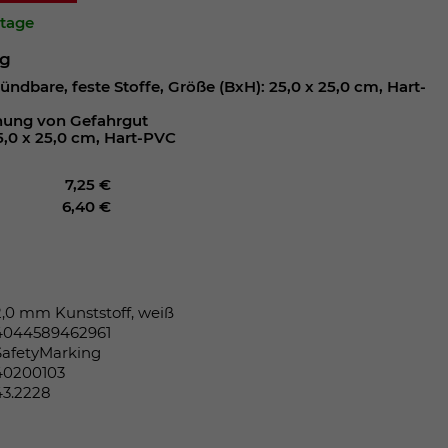
ktage
ng
zündbare, feste Stoffe, Größe (BxH): 25,0 x 25,0 cm, Hart-
nung von Gefahrgut
5,0 x 25,0 cm, Hart-PVC
7,25 €
6,40 €
2,0 mm Kunststoff, weiß
4044589462961
SafetyMarking
40200103
43.2228