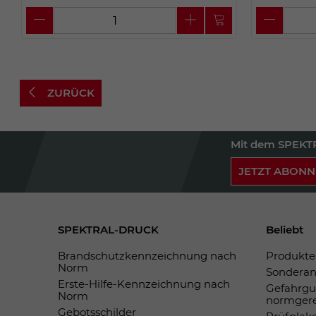
ZURÜCK
Mit dem SPEKTR
JETZT ABONN
SPEKTRAL-DRUCK
Beliebt
Brandschutzkennzeichnung nach
Produkte 
Norm
Sonderan
Erste-Hilfe-Kennzeichnung nach
Gefahrgu
Norm
normger
Gebotsschilder