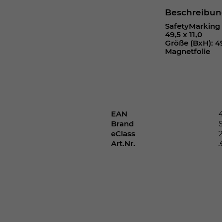
Webseite einwandfrei funktioniert.
Beschreibu
Cookie-Informationen anzeigen
Name
cookie_optin
SafetyMarking 
49,5 x 11,0
Größe (BxH): 49
Anbieter
Magnetfolie
Laufzeit
1 Jahr
Dieses Cookie wird verwendet, um Ihre
Zweck
Cookie-Einstellungen für diese Website zu
speichern.
EAN
Brand
eClass
Art.Nr.
Name
SgCookieOptin.lastPreferences
Anbieter
Laufzeit
1 Jahr
Dieser Wert speichert Ihre Consent-