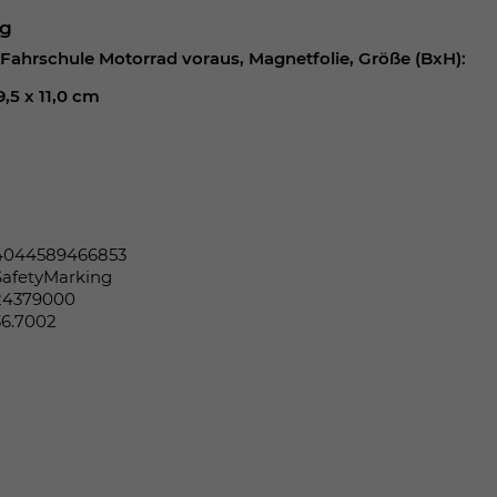
ng
Fahrschule Motorrad voraus, Magnetfolie, Größe (BxH):
,5 x 11,0 cm
4044589466853
SafetyMarking
24379000
36.7002