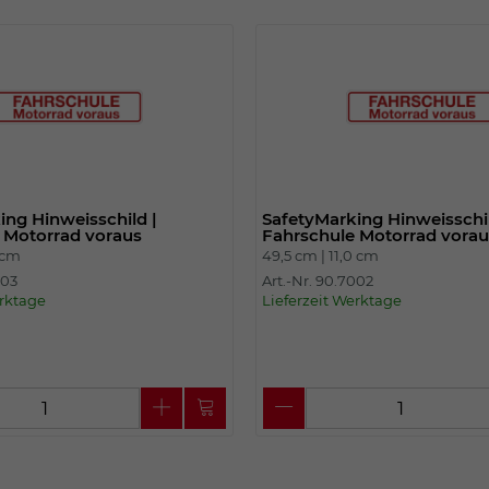
Einstellungen. Unter anderem eine zufällig
generierte ID, für die historische
Zweck
Speicherung Ihrer vorgenommen
Einstellungen, falls der Webseiten-
Betreiber dies eingestellt hat.
Name
fe_typo_user
ing Hinweisschild |
SafetyMarking Hinweisschil
Anbieter
TYPO3
 Motorrad voraus
Fahrschule Motorrad vorau
 cm
49,5 cm |
11,0 cm
Laufzeit
Sitzungsende
003
Art.-Nr. 90.7002
erktage
Lieferzeit Werktage
Wir installiert sobald sich der Nutzer an der
Zweck
Webseite anmeldet. Dient zum festhalten
des Login Status.