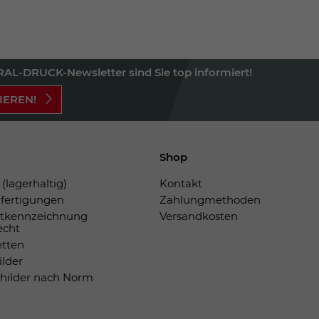
AL-DRUCK-Newsletter sind Sie top informiert!
IEREN!
Shop
(lagerhaltig)
Kontakt
fertigungen
Zahlungmethoden
tkennzeichnung
Versandkosten
echt
etten
ilder
childer nach Norm