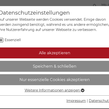
Mo.-
+49 
Datenschutzeinstellungen
Auf unserer Webseite werden Cookies verwendet. Einige davon
werden zwingend benötigt, während es uns andere ermöglichen,
Ihre Nutzererfahrung auf unserer Webseite zu verbessern.
Mein Ko
Sonderanfertigungen
Essenziell
Alle akzeptieren
hild | Fahrschule Motorra
Speichern & schließen
Nur essenzielle Cookies akzeptieren
Weitere Informationen anzeigen
Essenziell
IN DEN W
Essenzielle Cookies werden für grundlegende Funktionen der
Impressum
|
Datenschut
Webseite benötigt. Dadurch ist gewährleistet, dass die
Lieferzeit Wer