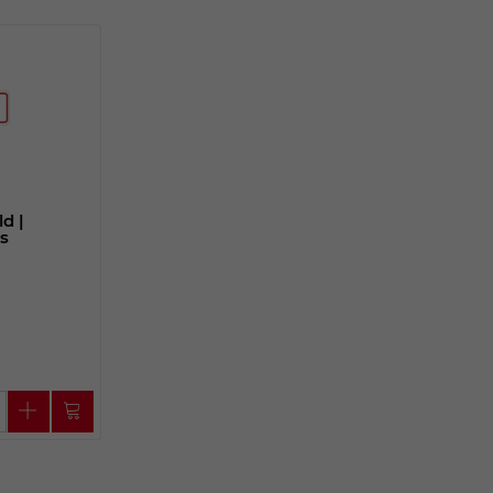
d |
s