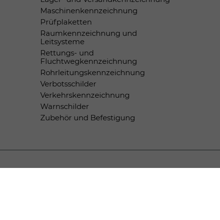
Maschinenkennzeichnung
Prüfplaketten
Raumkennzeichnung und
Leitsysteme
Rettungs- und
Fluchtwegkennzeichnung
Rohrleitungskennzeichnung
Verbotsschilder
Verkehrskennzeichnung
Warnschilder
Zubehör und Befestigung
Zahlungsmethoden