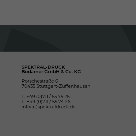
SPEKTRAL-DRUCK
Bodamer GmbH & Co. KG
Porschestraße 6
70435 Stuttgart-Zuffenhausen
T: +49 (0)711 / 55 75 25
F: +49 (0)711 / 55 74 26
info(at)spektraldruck.de