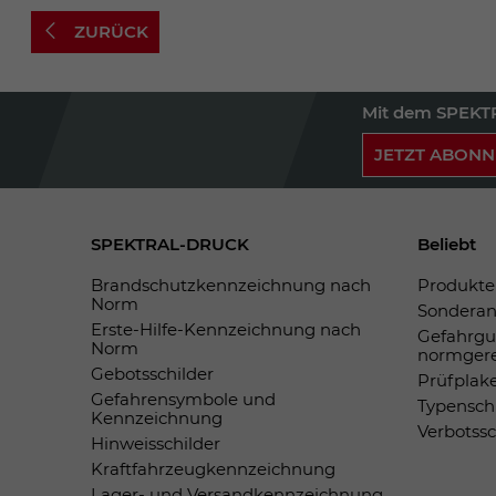
ZURÜCK
Mit dem SPEKTR
JETZT ABONN
SPEKTRAL-DRUCK
Beliebt
Brandschutzkennzeichnung nach
Produkte 
Norm
Sonderan
Erste-Hilfe-Kennzeichnung nach
Gefahrgu
Norm
normger
Gebotsschilder
Prüfplak
Gefahrensymbole und
Typensch
Kennzeichnung
Verbotss
Hinweisschilder
Kraftfahrzeugkennzeichnung
Lager- und Versandkennzeichnung