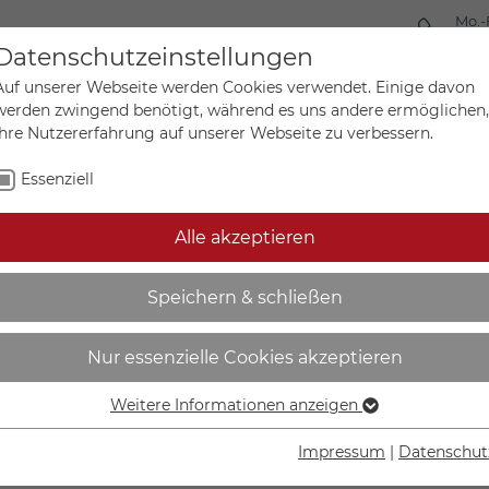
Mo.-
+49 
Datenschutzeinstellungen
Auf unserer Webseite werden Cookies verwendet. Einige davon
werden zwingend benötigt, während es uns andere ermöglichen,
Ihre Nutzererfahrung auf unserer Webseite zu verbessern.
Mein Ko
Sonderanfertigungen
Essenziell
Alle akzeptieren
ngspfeil auf Bogen | Frisc
Speichern & schließen
Nur essenzielle Cookies akzeptieren
Weitere Informationen anzeigen
Essenziell
IN DEN W
Essenzielle Cookies werden für grundlegende Funktionen der
Impressum
|
Datenschut
Webseite benötigt. Dadurch ist gewährleistet, dass die
Lieferzeit Wer