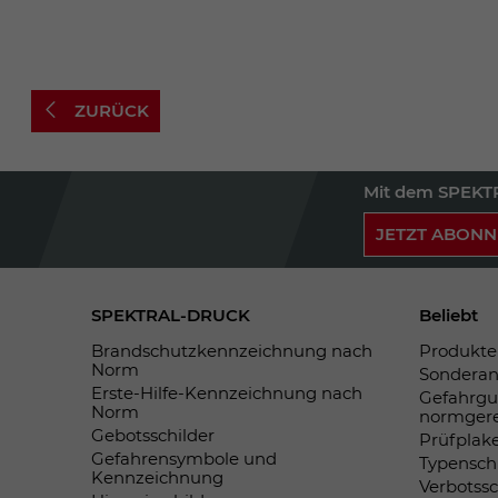
ZURÜCK
Mit dem SPEKTR
JETZT ABONN
SPEKTRAL-DRUCK
Beliebt
Brandschutzkennzeichnung nach
Produkte 
Norm
Sonderan
Erste-Hilfe-Kennzeichnung nach
Gefahrgu
Norm
normger
Gebotsschilder
Prüfplak
Gefahrensymbole und
Typensch
Kennzeichnung
Verbotss