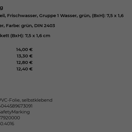
ng
il, Frischwasser, Gruppe 1 Wasser, grün, (BxH): 7,5 x 1,6
r, Farbe: grün, DIN 2403
kett (BxH): 7,5 x 1,6 cm
14,00 €
13,30 €
12,80 €
12,40 €
PVC-Folie, selbstklebend
4044589673091
SafetyMarking
37920000
30.4016