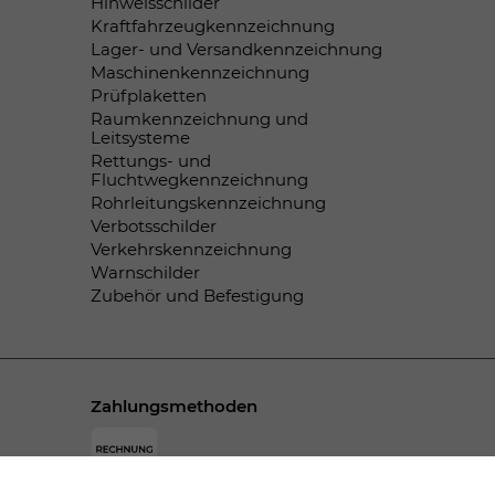
Hinweisschilder
Kraftfahrzeugkennzeichnung
Lager- und Versandkennzeichnung
Maschinenkennzeichnung
Prüfplaketten
Raumkennzeichnung und
Leitsysteme
Rettungs- und
Fluchtwegkennzeichnung
Rohrleitungskennzeichnung
Verbotsschilder
Verkehrskennzeichnung
Warnschilder
Zubehör und Befestigung
Zahlungsmethoden