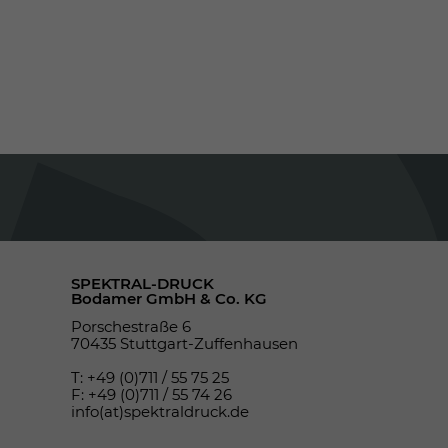
SPEKTRAL-DRUCK
Bodamer GmbH & Co. KG
Porschestraße 6
70435 Stuttgart-Zuffenhausen
T: +49 (0)711 / 55 75 25
F: +49 (0)711 / 55 74 26
info(at)spektraldruck.de