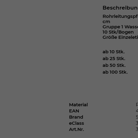
Webseite einwandfrei funktioniert.
Beschreibu
Cookie-Informationen anzeigen
Name
cookie_optin
Rohrleitungspfe
cm
Gruppe 1 Wasse
Anbieter
10 Stk/Bogen
Größe Einzeleti
Laufzeit
1 Jahr
ab 10 Stk.
Dieses Cookie wird verwendet, um Ihre
ab 25 Stk.
Zweck
Cookie-Einstellungen für diese Website zu
ab 50 Stk.
speichern.
ab 100 Stk.
Name
SgCookieOptin.lastPreferences
Anbieter
Material
EAN
Brand
Laufzeit
1 Jahr
eClass
Art.Nr.
Dieser Wert speichert Ihre Consent-