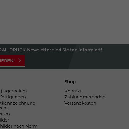
Einstellungen. Unter anderem eine zufällig
generierte ID, für die historische
Zweck
Speicherung Ihrer vorgenommen
Einstellungen, falls der Webseiten-
Betreiber dies eingestellt hat.
Name
fe_typo_user
AL-DRUCK-Newsletter sind Sie top informiert!
Anbieter
TYPO3
IEREN!
Laufzeit
Sitzungsende
Shop
Wir installiert sobald sich der Nutzer an der
Zweck
Webseite anmeldet. Dient zum festhalten
(lagerhaltig)
Kontakt
fertigungen
Zahlungmethoden
des Login Status.
tkennzeichnung
Versandkosten
echt
etten
ilder
childer nach Norm