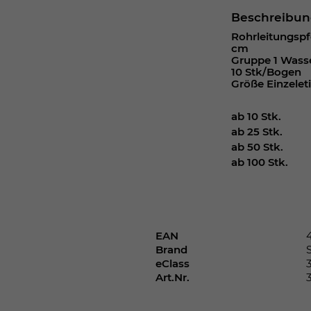
Webseite einwandfrei funktioniert.
Beschreibu
Cookie-Informationen anzeigen
Name
cookie_optin
Rohrleitungspfe
cm
Gruppe 1 Wasse
Anbieter
10 Stk/Bogen
Größe Einzeleti
Laufzeit
1 Jahr
ab 10 Stk.
Dieses Cookie wird verwendet, um Ihre
ab 25 Stk.
Zweck
Cookie-Einstellungen für diese Website zu
ab 50 Stk.
speichern.
ab 100 Stk.
Name
SgCookieOptin.lastPreferences
Anbieter
EAN
Brand
eClass
Laufzeit
1 Jahr
Art.Nr.
Dieser Wert speichert Ihre Consent-