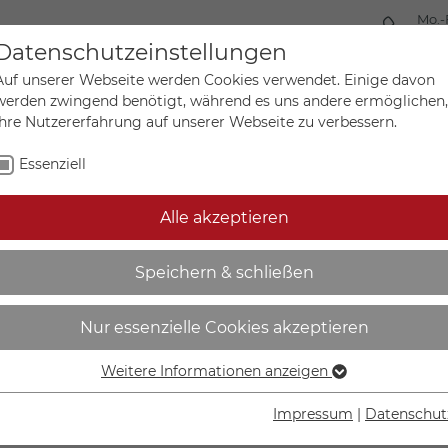
Mo.-
+49 
Datenschutzeinstellungen
Auf unserer Webseite werden Cookies verwendet. Einige davon
werden zwingend benötigt, während es uns andere ermöglichen,
Ihre Nutzererfahrung auf unserer Webseite zu verbessern.
Mein Ko
Sonderanfertigungen
Essenziell
Alle akzeptieren
ngspfeil auf Bogen | Kühl
Speichern & schließen
Nur essenzielle Cookies akzeptieren
Weitere Informationen anzeigen
Essenziell
IN DEN W
Essenzielle Cookies werden für grundlegende Funktionen der
Impressum
|
Datenschut
Webseite benötigt. Dadurch ist gewährleistet, dass die
Lieferzeit Wer