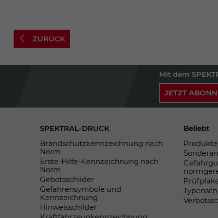
ZURÜCK
Mit dem SPEKTR
JETZT ABONN
SPEKTRAL-DRUCK
Beliebt
Brandschutzkennzeichnung nach
Produkte 
Norm
Sonderan
Erste-Hilfe-Kennzeichnung nach
Gefahrgu
Norm
normger
Gebotsschilder
Prüfplak
Gefahrensymbole und
Typensch
Kennzeichnung
Verbotss
Hinweisschilder
Kraftfahrzeugkennzeichnung