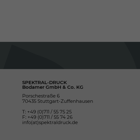
SPEKTRAL-DRUCK
Bodamer GmbH & Co. KG
Porschestraße 6
70435 Stuttgart-Zuffenhausen
T: +49 (0)711 / 55 75 25
F: +49 (0)711 / 55 74 26
info(at)spektraldruck.de