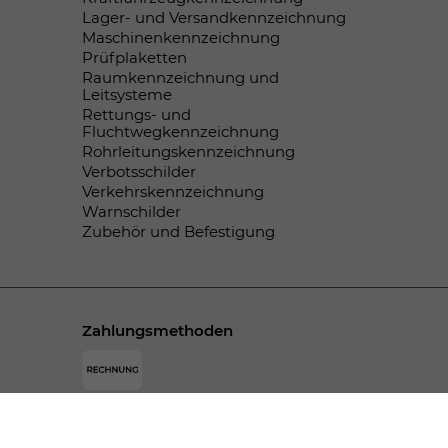
Lager- und Versandkennzeichnung
Maschinenkennzeichnung
Prüfplaketten
Raumkennzeichnung und
Leitsysteme
Rettungs- und
Fluchtwegkennzeichnung
Rohrleitungskennzeichnung
Verbotsschilder
Verkehrskennzeichnung
Warnschilder
Zubehör und Befestigung
Zahlungsmethoden