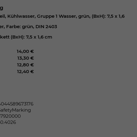
ng
il, Kühlwasser, Gruppe 1 Wasser, grün, (BxH): 7,5 x 1,6
r, Farbe: grün, DIN 2403
kett (BxH): 7,5 x 1,6 cm
14,00 €
13,30 €
12,80 €
12,40 €
4044589673176
SafetyMarking
37920000
30.4026