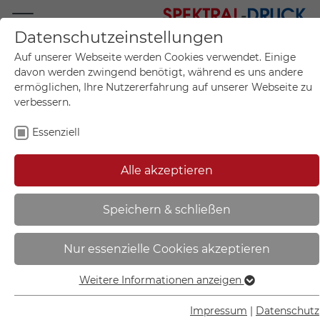
Datenschutzeinstellungen
Mo.-Fr. 09:00-17:00
Auf unserer Webseite werden Cookies verwendet. Einige
+49 (0)711 55 75 25
davon werden zwingend benötigt, während es uns andere
ermöglichen, Ihre Nutzererfahrung auf unserer Webseite zu
verbessern.
Essenziell
Mein Konto
0
Artikel im Warenkorb.
Produktanfrage
Kontak
Alle akzeptieren
inkl. MwSt.
Mein Warenkorb
Start
Sie sind hier:
Speichern & schließen
SafetyMarking Rohrleitungspfeil |
Nur essenzielle Cookies akzeptieren
Heizung Vorlauf - 21.4073
Weitere Informationen anzeigen
Essenziell
Essenzielle Cookies werden für grundlegende Funktionen
Impressum
|
Datenschutz