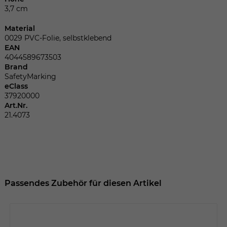
Dieser Wert speichert Ihre Consent-
3,7 cm
Einstellungen. Unter anderem eine
zufällig generierte ID, für die historische
Material
Zweck
Speicherung Ihrer vorgenommen
0029 PVC-Folie, selbstklebend
Einstellungen, falls der Webseiten-
EAN
Betreiber dies eingestellt hat.
4044589673503
Brand
SafetyMarking
eClass
Name
fe_typo_user
37920000
Art.Nr.
Anbieter
TYPO3
21.4073
Laufzeit
Sitzungsende
Wir installiert sobald sich der Nutzer an
Zweck
der Webseite anmeldet. Dient zum
festhalten des Login Status.
Passendes Zubehör für diesen Artikel