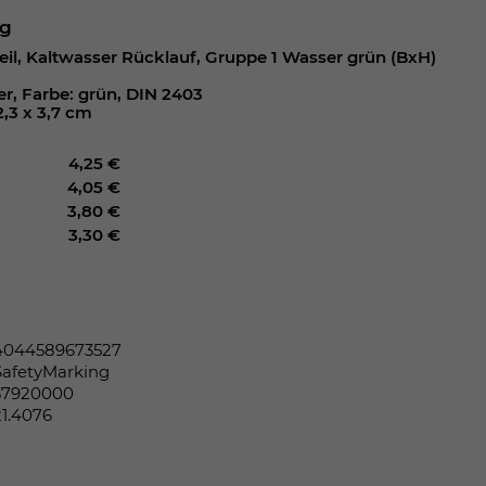
ng
eil, Kaltwasser Rücklauf, Gruppe 1 Wasser grün (BxH)
r, Farbe: grün, DIN 2403
2,3 x 3,7 cm
4,25 €
4,05 €
3,80 €
3,30 €
4044589673527
SafetyMarking
37920000
21.4076