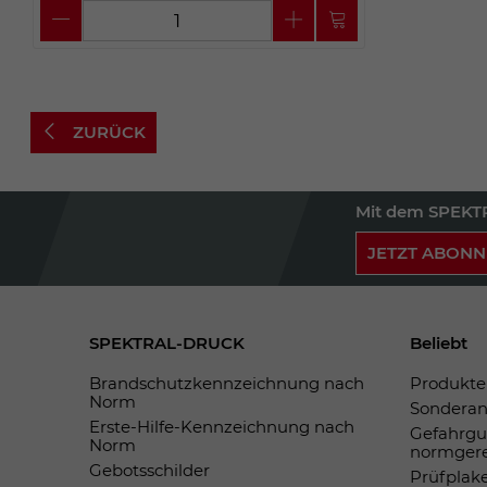
ZURÜCK
Mit dem SPEKTR
JETZT ABONN
SPEKTRAL-DRUCK
Beliebt
Brandschutzkennzeichnung nach
Produkte 
Norm
Sonderan
Erste-Hilfe-Kennzeichnung nach
Gefahrgu
Norm
normger
Gebotsschilder
Prüfplak