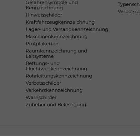
Gefahrensymbole und
Typensch
Kennzeichnung
Verbotss
Hinweisschilder
Kraftfahrzeugkennzeichnung
Lager- und Versandkennzeichnung
Maschinenkennzeichnung
Prüfplaketten
Raumkennzeichnung und
Leitsysteme
Rettungs- und
Fluchtwegkennzeichnung
Rohrleitungskennzeichnung
Verbotsschilder
Verkehrskennzeichnung
Warnschilder
Zubehör und Befestigung