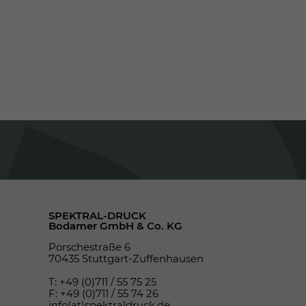
SPEKTRAL-DRUCK
Bodamer GmbH & Co. KG
Porschestraße 6
70435 Stuttgart-Zuffenhausen
T: +49 (0)711 / 55 75 25
F: +49 (0)711 / 55 74 26
info(at)spektraldruck.de