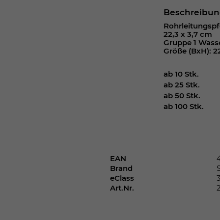
Webseite einwandfrei funktioniert.
Beschreibu
Cookie-Informationen anzeigen
Name
cookie_optin
Rohrleitungspf
22,3 x 3,7 cm
Gruppe 1 Wasse
Anbieter
Größe (BxH): 2
Laufzeit
1 Jahr
ab 10 Stk.
ab 25 Stk.
Dieses Cookie wird verwendet, um Ihre
ab 50 Stk.
Zweck
Cookie-Einstellungen für diese Website zu
ab 100 Stk.
speichern.
Name
SgCookieOptin.lastPreferences
EAN
Anbieter
Brand
eClass
Art.Nr.
Laufzeit
1 Jahr
Dieser Wert speichert Ihre Consent-