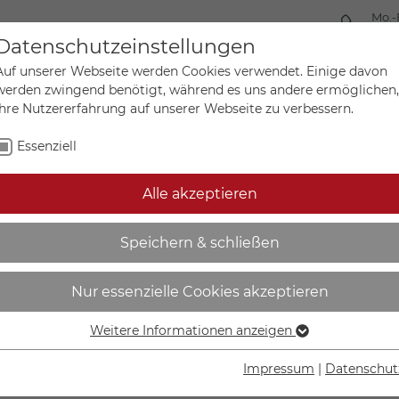
Mo.-
+49 
Datenschutzeinstellungen
Auf unserer Webseite werden Cookies verwendet. Einige davon
werden zwingend benötigt, während es uns andere ermöglichen,
Ihre Nutzererfahrung auf unserer Webseite zu verbessern.
Mein Ko
Sonderanfertigungen
Essenziell
Alle akzeptieren
gspfeil | Kaltwasser Rück
Speichern & schließen
Nur essenzielle Cookies akzeptieren
Weitere Informationen anzeigen
Essenziell
IN DEN W
Essenzielle Cookies werden für grundlegende Funktionen der
Impressum
|
Datenschut
Webseite benötigt. Dadurch ist gewährleistet, dass die
Lieferzeit Wer