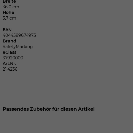
Dieser Wert speichert Ihre Consent-
Breite
36,0 cm
Einstellungen. Unter anderem eine
Höhe
zufällig generierte ID, für die historische
Zweck
3,7 cm
Speicherung Ihrer vorgenommen
Einstellungen, falls der Webseiten-
EAN
Betreiber dies eingestellt hat.
4044589674975
Brand
SafetyMarking
eClass
Name
fe_typo_user
37920000
Art.Nr.
Anbieter
TYPO3
21.4236
Laufzeit
Sitzungsende
Wir installiert sobald sich der Nutzer an
Zweck
der Webseite anmeldet. Dient zum
festhalten des Login Status.
Passendes Zubehör für diesen Artikel