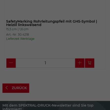
SafetyMarking Rohrleitungspfeil mit GHS-Symbol |
Heizöl linksweisend
15,5 cm |
1,6 cm
Art.-Nr. 30.4218
Lieferzeit Werktage
ZURÜCK
Mit dem SPEKTRAL-DRUCK-Newsletter sind Sie top
informiert!