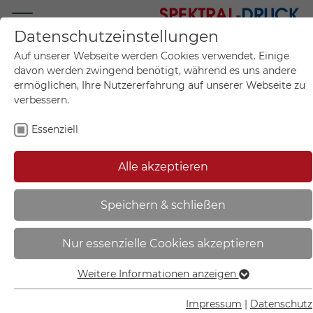
Datenschutzeinstellungen
Mo.-Fr. 09:00-17:00
Auf unserer Webseite werden Cookies verwendet. Einige
+49 (0)711 55 75 25
davon werden zwingend benötigt, während es uns andere
ermöglichen, Ihre Nutzererfahrung auf unserer Webseite zu
verbessern.
Essenziell
Mein Konto
0
Artikel im Warenkorb.
Produktanfrage
Kontak
Alle akzeptieren
inkl. MwSt.
Mein Warenkorb
Start
Sie sind hier:
Speichern & schließen
SafetyMarking Rohrleitungspfeil
Nur essenzielle Cookies akzeptieren
mit GHS-Symbol | Heizöl
linksweisend - 21.4236
Weitere Informationen anzeigen
Essenziell
Essenzielle Cookies werden für grundlegende Funktionen
Impressum
|
Datenschutz