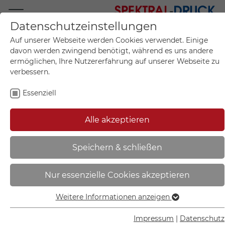
Datenschutzeinstellungen
Mo.-Fr. 09:00-17:00
Auf unserer Webseite werden Cookies verwendet. Einige
+49 (0)711 55 75 25
davon werden zwingend benötigt, während es uns andere
ermöglichen, Ihre Nutzererfahrung auf unserer Webseite zu
verbessern.
Essenziell
Mein Konto
0
Artikel im Warenkorb.
Produktanfrage
Kontak
Alle akzeptieren
inkl. MwSt.
Mein Warenkorb
Start
Sie sind hier:
Speichern & schließen
SafetyMarking Rohrleitungspfeil
Nur essenzielle Cookies akzeptieren
mit GHS-Symbol | Schwefelsäure
rechtsweisend - 21.4188
Weitere Informationen anzeigen
Essenziell
Essenzielle Cookies werden für grundlegende Funktionen
Impressum
|
Datenschutz