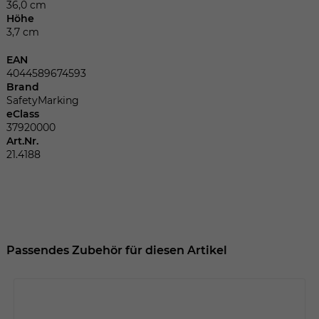
Dieser Wert speichert Ihre Consent-
36,0 cm
Einstellungen. Unter anderem eine
Höhe
3,7 cm
zufällig generierte ID, für die historische
Zweck
Speicherung Ihrer vorgenommen
EAN
Einstellungen, falls der Webseiten-
4044589674593
Betreiber dies eingestellt hat.
Brand
SafetyMarking
eClass
37920000
Name
fe_typo_user
Art.Nr.
21.4188
Anbieter
TYPO3
Laufzeit
Sitzungsende
Wir installiert sobald sich der Nutzer an
Zweck
der Webseite anmeldet. Dient zum
Passendes Zubehör für diesen Artikel
festhalten des Login Status.