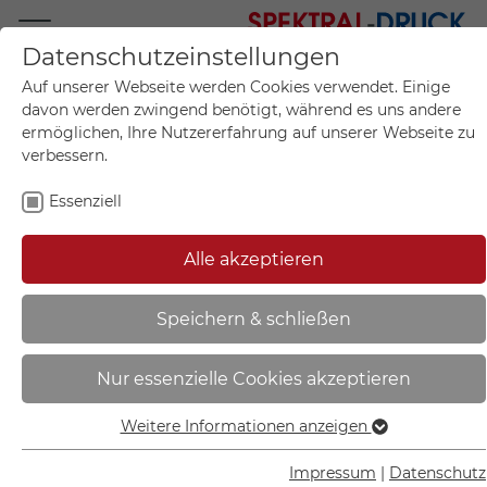
Datenschutzeinstellungen
Mo.-Fr. 09:00-17:00
Auf unserer Webseite werden Cookies verwendet. Einige
+49 (0)711 55 75 25
davon werden zwingend benötigt, während es uns andere
ermöglichen, Ihre Nutzererfahrung auf unserer Webseite zu
verbessern.
Essenziell
Mein Konto
0
Artikel im Warenkorb.
Produktanfrage
Kontak
Alle akzeptieren
inkl. MwSt.
Mein Warenkorb
Start
Sie sind hier:
Speichern & schließen
SafetyMarking Rohrleitungspfeil
Nur essenzielle Cookies akzeptieren
mit GHS-Symbol | Wasserstoff
linksweisend - 30.4143
Weitere Informationen anzeigen
Essenziell
Essenzielle Cookies werden für grundlegende Funktionen
Impressum
|
Datenschutz