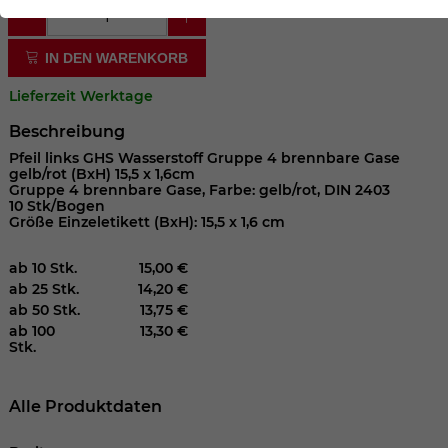
der Webseite benötigt. Dadurch ist gewährleistet, dass
die Webseite einwandfrei funktioniert.
IN DEN WARENKORB
Cookie-Informationen anzeigen
Name
cookie_optin
Lieferzeit Werktage
Anbieter
Beschreibung
Laufzeit
1 Jahr
Pfeil links GHS Wasserstoff Gruppe 4 brennbare Gase
gelb/rot (BxH) 15,5 x 1,6cm
Gruppe 4 brennbare Gase, Farbe: gelb/rot, DIN 2403
Dieses Cookie wird verwendet, um Ihre
10 Stk/Bogen
Größe Einzeletikett (BxH): 15,5 x 1,6 cm
Zweck
Cookie-Einstellungen für diese Website
zu speichern.
ab 10 Stk.
15,00 €
ab 25 Stk.
14,20 €
ab 50 Stk.
13,75 €
Name
SgCookieOptin.lastPreferences
ab 100
13,30 €
Stk.
Anbieter
Laufzeit
1 Jahr
Alle Produktdaten