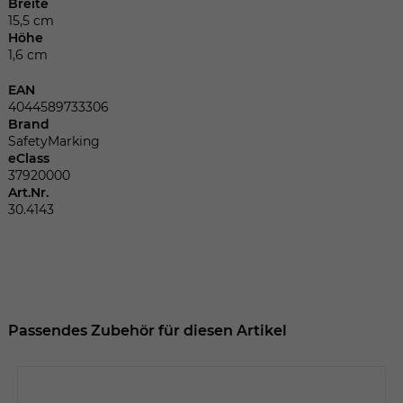
Dieser Wert speichert Ihre Consent-
Breite
15,5 cm
Einstellungen. Unter anderem eine
Höhe
zufällig generierte ID, für die historische
Zweck
1,6 cm
Speicherung Ihrer vorgenommen
Einstellungen, falls der Webseiten-
EAN
Betreiber dies eingestellt hat.
4044589733306
Brand
SafetyMarking
eClass
Name
fe_typo_user
37920000
Art.Nr.
Anbieter
TYPO3
30.4143
Laufzeit
Sitzungsende
Wir installiert sobald sich der Nutzer an
Zweck
der Webseite anmeldet. Dient zum
festhalten des Login Status.
Passendes Zubehör für diesen Artikel