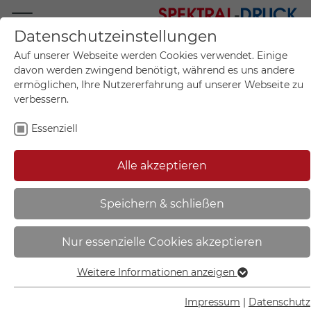
Datenschutzeinstellungen
Mo.-Fr. 09:00-17:00
Auf unserer Webseite werden Cookies verwendet. Einige
+49 (0)711 55 75 25
davon werden zwingend benötigt, während es uns andere
ermöglichen, Ihre Nutzererfahrung auf unserer Webseite zu
verbessern.
Essenziell
Mein Konto
0
Artikel im Warenkorb.
Produktanfrage
Kontak
Alle akzeptieren
inkl. MwSt.
Mein Warenkorb
Start
Sie sind hier:
Speichern & schließen
SafetyMarking
Nur essenzielle Cookies akzeptieren
Warnmarkierungsband | rot/weiß,
PE-Folie, selbstklebend - 35.1187
Weitere Informationen anzeigen
Essenziell
Essenzielle Cookies werden für grundlegende Funktionen
Impressum
|
Datenschutz