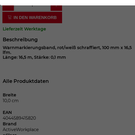
der Webseite benötigt. Dadurch ist gewährleistet, dass
die Webseite einwandfrei funktioniert.
IN DEN WARENKORB
Cookie-Informationen anzeigen
Name
cookie_optin
Lieferzeit Werktage
Anbieter
Beschreibung
Laufzeit
1 Jahr
Warnmarkierungsband, rot/weiß schraffiert, 100 mm x 16,5
lfm.
Länge: 16,5 m, Stärke: 0,1 mm
Dieses Cookie wird verwendet, um Ihre
Zweck
Cookie-Einstellungen für diese Website
zu speichern.
Alle Produktdaten
Name
SgCookieOptin.lastPreferences
Breite
10,0 cm
Anbieter
EAN
4044589415820
Laufzeit
1 Jahr
Brand
ActiveWorkplace