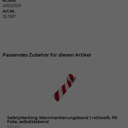
eClass
Dieser Wert speichert Ihre Consent-
40020501
Einstellungen. Unter anderem eine
Art.Nr.
zufällig generierte ID, für die historische
Zweck
35.1187
Speicherung Ihrer vorgenommen
Einstellungen, falls der Webseiten-
Betreiber dies eingestellt hat.
Name
fe_typo_user
Passendes Zubehör für diesen Artikel
Anbieter
TYPO3
Laufzeit
Sitzungsende
Wir installiert sobald sich der Nutzer an
Zweck
der Webseite anmeldet. Dient zum
festhalten des Login Status.
SafetyMarking Warnmarkierungsband | rot/weiß, PE-
Folie, selbstklebend
5,0 cm |