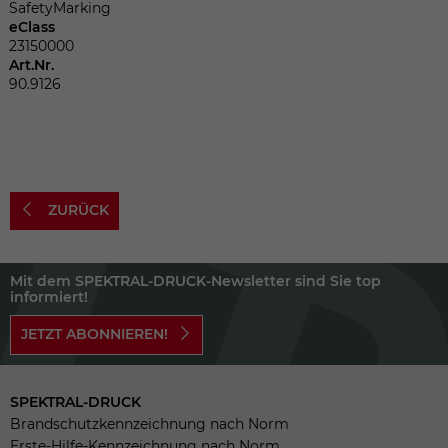
Dieser Wert speichert Ihre Consent-
SafetyMarking
Einstellungen. Unter anderem eine
eClass
zufällig generierte ID, für die historische
23150000
Zweck
Art.Nr.
Speicherung Ihrer vorgenommen
90.9126
Einstellungen, falls der Webseiten-
Betreiber dies eingestellt hat.
Name
fe_typo_user
ZURÜCK
Anbieter
TYPO3
Laufzeit
Sitzungsende
Mit dem SPEKTRAL-DRUCK-Newsletter sind Sie top
informiert!
Wir installiert sobald sich der Nutzer an
JETZT ABONNIEREN!
Zweck
der Webseite anmeldet. Dient zum
festhalten des Login Status.
SPEKTRAL-DRUCK
Brandschutzkennzeichnung nach Norm
Erste-Hilfe-Kennzeichnung nach Norm