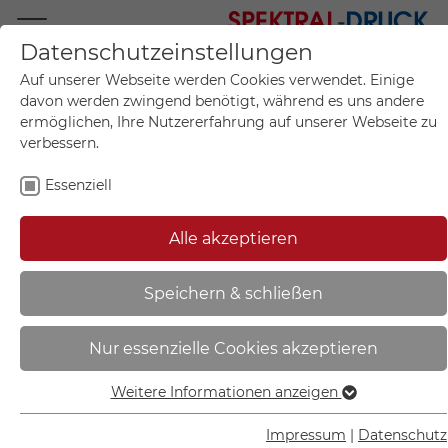
Datenschutzeinstellungen
Mo.-Fr. 09:00-17:00
Auf unserer Webseite werden Cookies verwendet. Einige
+49 (0)711 55 75 25
davon werden zwingend benötigt, während es uns andere
ermöglichen, Ihre Nutzererfahrung auf unserer Webseite zu
verbessern.
Essenziell
Mein Konto
0
Artikel im Warenkorb.
Produktanfrage
Kontak
Alle akzeptieren
inkl. MwSt.
Mein Warenkorb
Start
Sie sind hier:
Speichern & schließen
Schaumstoffklebestreifen | -
Nur essenzielle Cookies akzeptieren
90.9126
Weitere Informationen anzeigen
Essenziell
Essenzielle Cookies werden für grundlegende Funktionen
Impressum
|
Datenschutz