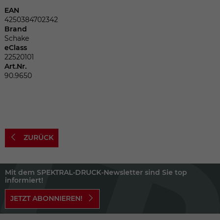
Dieser Wert speichert Ihre Consent-
EAN
Einstellungen. Unter anderem eine
4250384702342
zufällig generierte ID, für die historische
Zweck
Brand
Speicherung Ihrer vorgenommen
Schake
Einstellungen, falls der Webseiten-
eClass
Betreiber dies eingestellt hat.
22520101
Art.Nr.
90.9650
Name
fe_typo_user
Anbieter
TYPO3
Laufzeit
Sitzungsende
ZURÜCK
Wir installiert sobald sich der Nutzer an
Zweck
der Webseite anmeldet. Dient zum
Mit dem SPEKTRAL-DRUCK-Newsletter sind Sie top
festhalten des Login Status.
informiert!
JETZT ABONNIEREN!