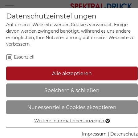
Datenschutzeinstellungen
Mo.-Fr. 09:00-17:00
Auf unserer Webseite werden Cookies verwendet. Einige
+49 (0)711 55 75 25
davon werden zwingend benötigt, während es uns andere
ermöglichen, Ihre Nutzererfahrung auf unserer Webseite zu
verbessern.
Essenziell
Mein Konto
0
Artikel im Warenkorb.
Produktanfrage
Kontak
Alle akzeptieren
inkl. MwSt.
Mein Warenkorb
Start
Sie sind hier:
Speichern & schließen
TL-Fußplatte | standsicher und
Nur essenzielle Cookies akzeptieren
stapelbar - 90.9650
Weitere Informationen anzeigen
Essenziell
Essenzielle Cookies werden für grundlegende Funktionen
Impressum
|
Datenschutz