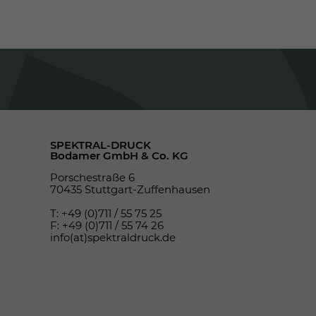
SPEKTRAL-DRUCK
Bodamer GmbH & Co. KG
Porschestraße 6
70435 Stuttgart-Zuffenhausen
T: +49 (0)711 / 55 75 25
F: +49 (0)711 / 55 74 26
info(at)spektraldruck.de