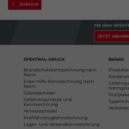
ZURÜCK
Mit dem SPEKTR
JETZT ABONN
SPEKTRAL-DRUCK
Beliebt
Brandschutzkennzeichnung nach
Produkte 
Norm
Sonderan
Erste-Hilfe-Kennzeichnung nach
Gefahrgu
Norm
normger
Gebotsschilder
Prüfplak
Gefahrensymbole und
Typensch
Kennzeichnung
Verbotss
Hinweisschilder
Kraftfahrzeugkennzeichnung
Lager- und Versandkennzeichnung