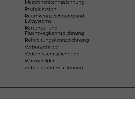
Maschinenkennzeichnung
Prüfplaketten
Raumkennzeichnung und
Leitsysteme
Rettungs- und
Fluchtwegkennzeichnung
Rohrleitungskennzeichnung
Verbotsschilder
Verkehrskennzeichnung
Warnschilder
Zubehör und Befestigung
Zahlungsmethoden