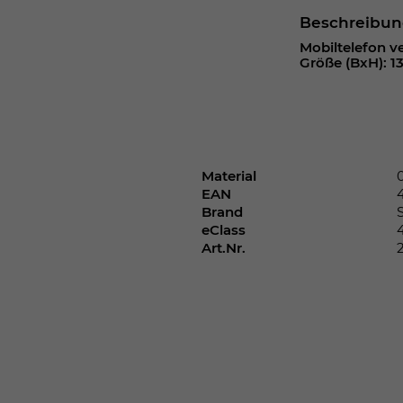
Webseite einwandfrei funktioniert.
Beschreibu
Cookie-Informationen anzeigen
Name
cookie_optin
Mobiltelefon ve
Größe (BxH): 13
Anbieter
Laufzeit
1 Jahr
Dieses Cookie wird verwendet, um Ihre
Material
Zweck
Cookie-Einstellungen für diese Website zu
EAN
speichern.
Brand
eClass
Art.Nr.
Name
SgCookieOptin.lastPreferences
Anbieter
Laufzeit
1 Jahr
Dieser Wert speichert Ihre Consent-