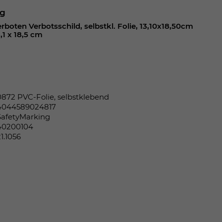
ng
rboten Verbotsschild, selbstkl. Folie, 13,10x18,50cm
,1 x 18,5 cm
0872 PVC-Folie, selbstklebend
4044589024817
SafetyMarking
40200104
21.1056