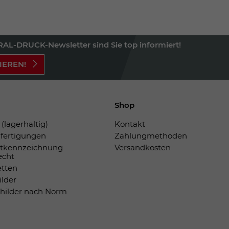
AL-DRUCK-Newsletter sind Sie top informiert!
IEREN!
Shop
(lagerhaltig)
Kontakt
fertigungen
Zahlungmethoden
tkennzeichnung
Versandkosten
echt
etten
ilder
childer nach Norm