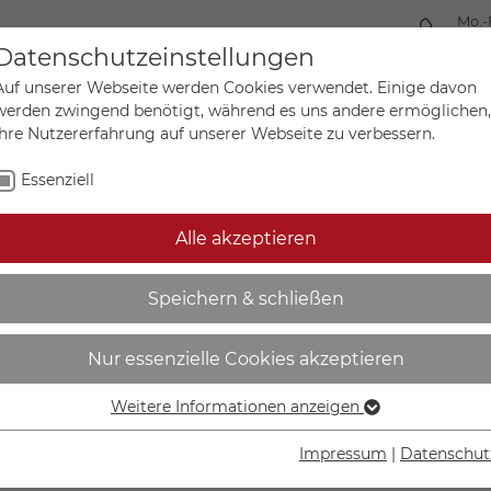
Mo.-
+49 
Datenschutzeinstellungen
Auf unserer Webseite werden Cookies verwendet. Einige davon
werden zwingend benötigt, während es uns andere ermöglichen,
Ihre Nutzererfahrung auf unserer Webseite zu verbessern.
Mein Ko
Sonderanfertigungen
Essenziell
Alle akzeptieren
biltelefon benutzen verbo
Speichern & schließen
Nur essenzielle Cookies akzeptieren
Weitere Informationen anzeigen
Essenziell
IN DEN W
Essenzielle Cookies werden für grundlegende Funktionen der
Impressum
|
Datenschut
Webseite benötigt. Dadurch ist gewährleistet, dass die
Lieferzeit Wer