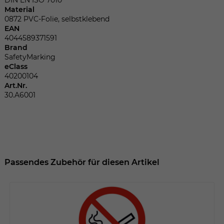
Dieser Wert speichert Ihre Consent-
Material
Einstellungen. Unter anderem eine
0872 PVC-Folie, selbstklebend
zufällig generierte ID, für die historische
Zweck
EAN
Speicherung Ihrer vorgenommen
4044589371591
Einstellungen, falls der Webseiten-
Brand
Betreiber dies eingestellt hat.
SafetyMarking
eClass
40200104
Art.Nr.
Name
fe_typo_user
30.A6001
Anbieter
TYPO3
Laufzeit
Sitzungsende
Wir installiert sobald sich der Nutzer an
Passendes Zubehör für diesen Artikel
Zweck
der Webseite anmeldet. Dient zum
festhalten des Login Status.