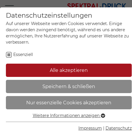
Datenschutzeinstellungen
Mo.-Fr. 09:00-17:00
Auf unserer Webseite werden Cookies verwendet. Einige
+49 (0)711 55 75 25
davon werden zwingend benötigt, während es uns andere
ermöglichen, Ihre Nutzererfahrung auf unserer Webseite zu
verbessern.
Essenziell
Mein Konto
0
Artikel im Warenkorb.
Produktanfrage
Kontak
Alle akzeptieren
inkl. MwSt.
Mein Warenkorb
Start
Sie sind hier:
Speichern & schließen
Verbotsschild auf Bogen |
Nur essenzielle Cookies akzeptieren
Rauchen verboten - 30.A6001
Weitere Informationen anzeigen
Essenziell
Essenzielle Cookies werden für grundlegende Funktionen
Impressum
|
Datenschutz