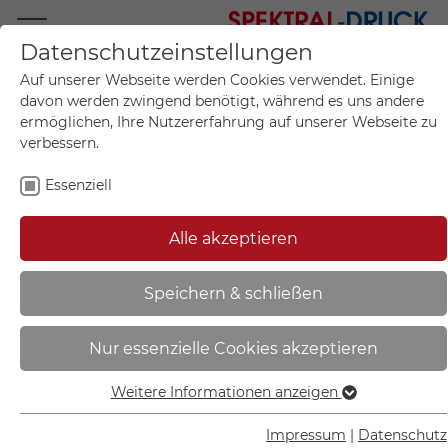
Datenschutzeinstellungen
Mo.-Fr. 09:00-17:00
Auf unserer Webseite werden Cookies verwendet. Einige
+49 (0)711 55 75 25
davon werden zwingend benötigt, während es uns andere
ermöglichen, Ihre Nutzererfahrung auf unserer Webseite zu
verbessern.
Essenziell
Mein Konto
0
Artikel im Warenkorb.
Produktanfrage
Kontak
Alle akzeptieren
inkl. MwSt.
Mein Warenkorb
Start
Sie sind hier:
Speichern & schließen
Verbotsschild | Hier kein Hundeklo
Nur essenzielle Cookies akzeptieren
- 21.1004
Weitere Informationen anzeigen
Essenziell
Essenzielle Cookies werden für grundlegende Funktionen
Impressum
|
Datenschutz