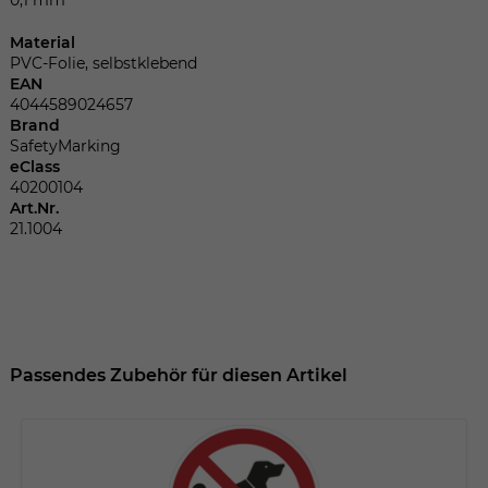
Dieser Wert speichert Ihre Consent-
Einstellungen. Unter anderem eine
Material
zufällig generierte ID, für die historische
Zweck
PVC-Folie, selbstklebend
Speicherung Ihrer vorgenommen
EAN
Einstellungen, falls der Webseiten-
4044589024657
Betreiber dies eingestellt hat.
Brand
SafetyMarking
eClass
40200104
Name
fe_typo_user
Art.Nr.
21.1004
Anbieter
TYPO3
Laufzeit
Sitzungsende
Wir installiert sobald sich der Nutzer an
Zweck
der Webseite anmeldet. Dient zum
Passendes Zubehör für diesen Artikel
festhalten des Login Status.