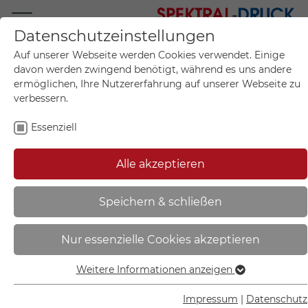
Datenschutzeinstellungen
Mo.-Fr. 09:00-17:00
Auf unserer Webseite werden Cookies verwendet. Einige
+49 (0)711 55 75 25
davon werden zwingend benötigt, während es uns andere
ermöglichen, Ihre Nutzererfahrung auf unserer Webseite zu
verbessern.
Essenziell
Mein Konto
0
Artikel im Warenkorb.
Produktanfrage
Kontak
Alle akzeptieren
inkl. MwSt.
Mein Warenkorb
Start
Sie sind hier:
Speichern & schließen
Verbotsschild | Hundeverbot -
Nur essenzielle Cookies akzeptieren
21.0840
Weitere Informationen anzeigen
Essenziell
Essenzielle Cookies werden für grundlegende Funktionen
Impressum
|
Datenschutz