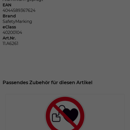
Dieser Wert speichert Ihre Consent-
EAN
Einstellungen. Unter anderem eine
4044589367624
zufällig generierte ID, für die historische
Brand
Zweck
Speicherung Ihrer vorgenommen
SafetyMarking
Einstellungen, falls der Webseiten-
eClass
Betreiber dies eingestellt hat.
40200104
Art.Nr.
11.A6261
Name
fe_typo_user
Anbieter
TYPO3
Laufzeit
Sitzungsende
Passendes Zubehör für diesen Artikel
Wir installiert sobald sich der Nutzer an
Zweck
der Webseite anmeldet. Dient zum
festhalten des Login Status.