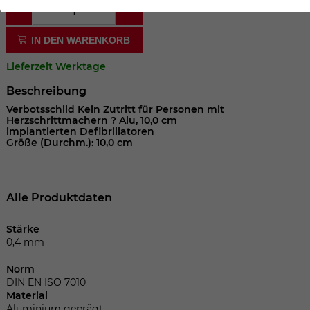
der Webseite benötigt. Dadurch ist gewährleistet, dass
die Webseite einwandfrei funktioniert.
IN DEN WARENKORB
Cookie-Informationen anzeigen
Name
cookie_optin
Lieferzeit Werktage
Anbieter
Beschreibung
Laufzeit
1 Jahr
Verbotsschild Kein Zutritt für Personen mit
Herzschrittmachern ? Alu, 10,0 cm
implantierten Defibrillatoren
Dieses Cookie wird verwendet, um Ihre
Größe (Durchm.): 10,0 cm
Zweck
Cookie-Einstellungen für diese Website
zu speichern.
Alle Produktdaten
Name
SgCookieOptin.lastPreferences
Stärke
0,4 mm
Anbieter
Norm
Laufzeit
1 Jahr
DIN EN ISO 7010
Material
Aluminium geprägt