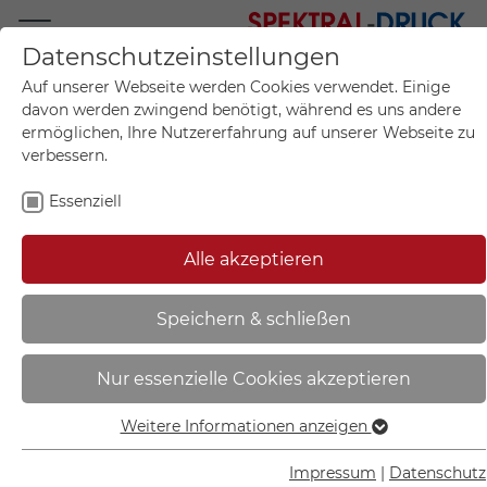
Datenschutzeinstellungen
Mo.-Fr. 09:00-17:00
Auf unserer Webseite werden Cookies verwendet. Einige
+49 (0)711 55 75 25
davon werden zwingend benötigt, während es uns andere
ermöglichen, Ihre Nutzererfahrung auf unserer Webseite zu
verbessern.
Essenziell
Mein Konto
0
Artikel im Warenkorb.
Produktanfrage
Kontak
Alle akzeptieren
inkl. MwSt.
Mein Warenkorb
Start
Sie sind hier:
Speichern & schließen
Verbotsschild | Kein Zutritt für
Nur essenzielle Cookies akzeptieren
Personen mit Herzschrittmachern
oder - 11.A6261
Weitere Informationen anzeigen
Essenziell
Essenzielle Cookies werden für grundlegende Funktionen
Impressum
|
Datenschutz