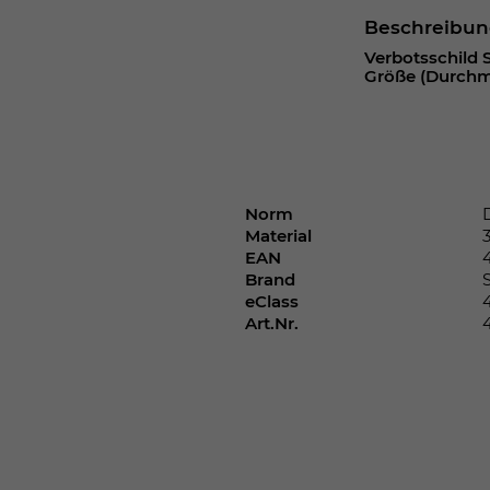
Webseite einwandfrei funktioniert.
Beschreibu
Cookie-Informationen anzeigen
Name
cookie_optin
Verbotsschild 
Größe (Durchm
Anbieter
Laufzeit
1 Jahr
Dieses Cookie wird verwendet, um Ihre
Norm
Zweck
Cookie-Einstellungen für diese Website zu
Material
speichern.
EAN
Brand
eClass
Name
SgCookieOptin.lastPreferences
Art.Nr.
Anbieter
Laufzeit
1 Jahr
Dieser Wert speichert Ihre Consent-