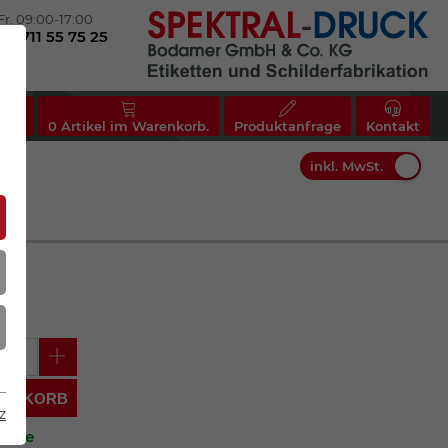
Fr. 09:00-17:00
(0)711 55 75 25
nto
0
Artikel im Warenkorb.
Produktanfrage
Kontakt
inkl. MwSt.
Mein Warenkorb
ARENKORB
z
ktage