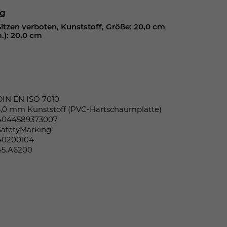
ng
Sitzen verboten, Kunststoff, Größe: 20,0 cm
.): 20,0 cm
DIN EN ISO 7010
3,0 mm Kunststoff (PVC-Hartschaumplatte)
4044589373007
SafetyMarking
40200104
45.A6200