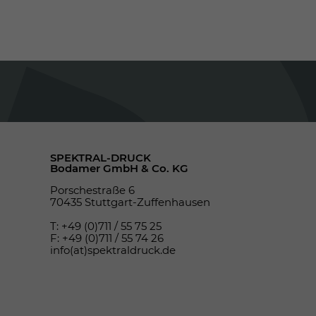
SPEKTRAL-DRUCK
Bodamer GmbH & Co. KG
Porschestraße 6
70435 Stuttgart-Zuffenhausen
T: +49 (0)711 / 55 75 25
F: +49 (0)711 / 55 74 26
info(at)spektraldruck.de