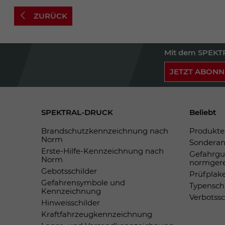
ZURÜCK
Mit dem SPEKTR
JETZT ABONN
SPEKTRAL-DRUCK
Beliebt
Brandschutzkennzeichnung nach
Produkte 
Norm
Sonderan
Erste-Hilfe-Kennzeichnung nach
Gefahrgu
Norm
normger
Gebotsschilder
Prüfplak
Gefahrensymbole und
Typensch
Kennzeichnung
Verbotss
Hinweisschilder
Kraftfahrzeugkennzeichnung