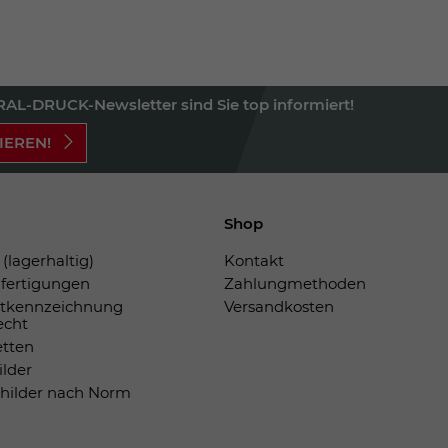
AL-DRUCK-Newsletter sind Sie top informiert!
IEREN!
Shop
(lagerhaltig)
Kontakt
fertigungen
Zahlungmethoden
tkennzeichnung
Versandkosten
echt
etten
ilder
childer nach Norm