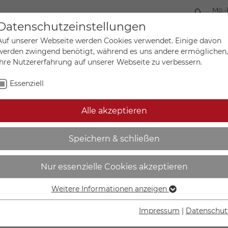
Mo.-
+49 
Datenschutzeinstellungen
Auf unserer Webseite werden Cookies verwendet. Einige davon
werden zwingend benötigt, während es uns andere ermöglichen,
Ihre Nutzererfahrung auf unserer Webseite zu verbessern.
Mein Ko
Sonderanfertigungen
Essenziell
Alle akzeptieren
erboten - 45.A6200
Speichern & schließen
Nur essenzielle Cookies akzeptieren
Weitere Informationen anzeigen
Essenziell
IN DEN W
Essenzielle Cookies werden für grundlegende Funktionen der
Impressum
|
Datenschut
Webseite benötigt. Dadurch ist gewährleistet, dass die
Lieferzeit Wer