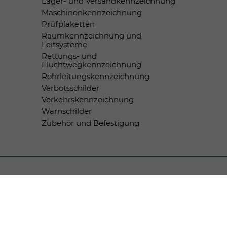
Lager- und Versandkennzeichnung
Maschinenkennzeichnung
Prüfplaketten
Raumkennzeichnung und
Leitsysteme
Rettungs- und
Fluchtwegkennzeichnung
Rohrleitungskennzeichnung
Verbotsschilder
Verkehrskennzeichnung
Warnschilder
Zubehör und Befestigung
Zahlungsmethoden