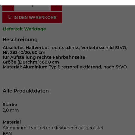
der Webseite benötigt. Dadurch ist gewährleistet, dass
die Webseite einwandfrei funktioniert.
IN DEN WARENKORB
Cookie-Informationen anzeigen
Name
cookie_optin
Lieferzeit Werktage
Anbieter
Beschreibung
Laufzeit
1 Jahr
Absolutes Haltverbot rechts o.links, Verkehrsschild StVO,
Nr. 283-10/20, 60 cm
für Aufstellung rechte Fahrbahnseite
Dieses Cookie wird verwendet, um Ihre
Größe (Durchm.): 60,0 cm
Material: Aluminium Typ 1, retroreflektierend, nach StVO
Zweck
Cookie-Einstellungen für diese Website
zu speichern.
Alle Produktdaten
Name
SgCookieOptin.lastPreferences
Stärke
Anbieter
2,0 mm
Laufzeit
1 Jahr
Material
Aluminium, Typ1, retroreflektierend ausgerüstet
EAN