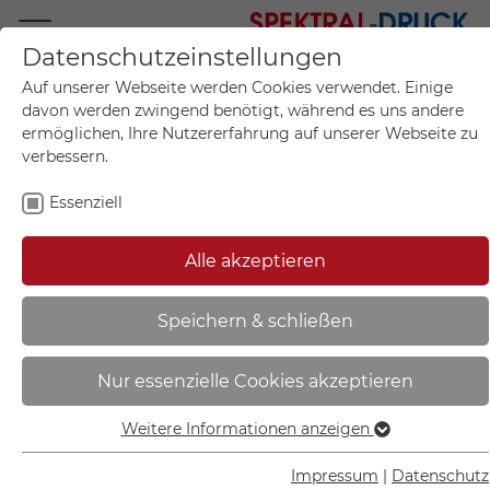
Datenschutzeinstellungen
Mo.-Fr. 09:00-17:00
Auf unserer Webseite werden Cookies verwendet. Einige
+49 (0)711 55 75 25
davon werden zwingend benötigt, während es uns andere
ermöglichen, Ihre Nutzererfahrung auf unserer Webseite zu
verbessern.
Essenziell
Mein Konto
0
Artikel im Warenkorb.
Produktanfrage
Kontak
Alle akzeptieren
inkl. MwSt.
Mein Warenkorb
Start
Sie sind hier:
Speichern & schließen
Verkehrsschild | Absolutes
Nur essenzielle Cookies akzeptieren
Haltverbot Anfang / Ende VZ: 283-
10 - 53.5710
Weitere Informationen anzeigen
Essenziell
Essenzielle Cookies werden für grundlegende Funktionen
Impressum
|
Datenschutz