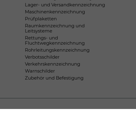
Lager- und Versandkennzeichnung
Maschinenkennzeichnung
Prüfplaketten
Raumkennzeichnung und
Leitsysteme
Rettungs- und
Fluchtwegkennzeichnung
Rohrleitungskennzeichnung
Verbotsschilder
Verkehrskennzeichnung
Warnschilder
Zubehör und Befestigung
Zahlungsmethoden