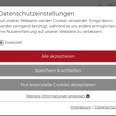
Mo.-
+49 
Datenschutzeinstellungen
Auf unserer Webseite werden Cookies verwendet. Einige davon
werden zwingend benötigt, während es uns andere ermöglichen,
Ihre Nutzererfahrung auf unserer Webseite zu verbessern.
Mein Ko
Sonderanfertigungen
Essenziell
Alle akzeptieren
ergefahr bei Nässe oder S
Speichern & schließen
Nur essenzielle Cookies akzeptieren
Weitere Informationen anzeigen
Essenziell
IN DEN W
Essenzielle Cookies werden für grundlegende Funktionen der
Impressum
|
Datenschut
Webseite benötigt. Dadurch ist gewährleistet, dass die
Lieferzeit Wer