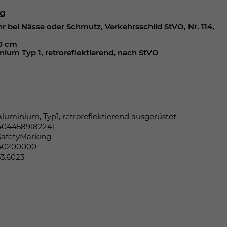
ng
r bei Nässe oder Schmutz, Verkehrsschild StVO, Nr. 114,
,0 cm
nium Typ 1, retroreflektierend, nach StVO
Aluminium, Typ1, retroreflektierend ausgerüstet
4044589182241
SafetyMarking
40200000
53.6023