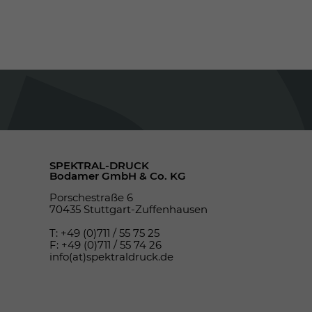
SPEKTRAL-DRUCK
Bodamer GmbH & Co. KG
Porschestraße 6
70435 Stuttgart-Zuffenhausen
T: +49 (0)711 / 55 75 25
F: +49 (0)711 / 55 74 26
info(at)spektraldruck.de