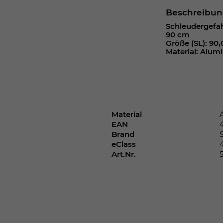
Webseite einwandfrei funktioniert.
Beschreibu
Cookie-Informationen anzeigen
Name
cookie_optin
Schleudergefah
90 cm
Größe (SL): 90
Anbieter
Material: Alumi
Laufzeit
1 Jahr
Dieses Cookie wird verwendet, um Ihre
Zweck
Cookie-Einstellungen für diese Website zu
speichern.
Material
EAN
Brand
eClass
Name
SgCookieOptin.lastPreferences
Art.Nr.
Anbieter
Laufzeit
1 Jahr
Dieser Wert speichert Ihre Consent-