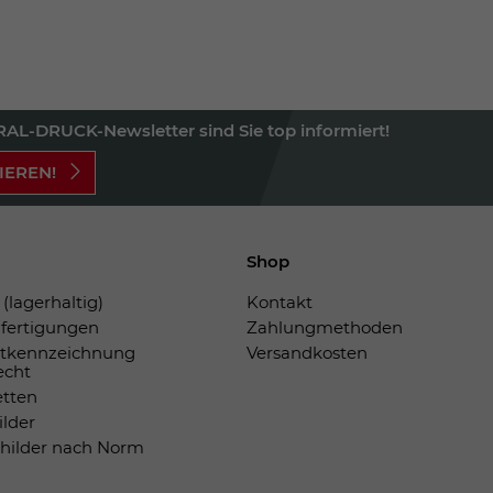
AL-DRUCK-Newsletter sind Sie top informiert!
IEREN!
Shop
(lagerhaltig)
Kontakt
fertigungen
Zahlungmethoden
tkennzeichnung
Versandkosten
echt
etten
ilder
childer nach Norm