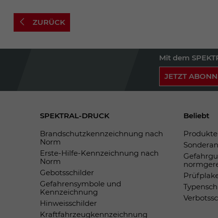
ZURÜCK
Mit dem SPEKTR
JETZT ABONN
SPEKTRAL-DRUCK
Beliebt
Brandschutzkennzeichnung nach
Produkte 
Norm
Sonderan
Erste-Hilfe-Kennzeichnung nach
Gefahrgu
Norm
normger
Gebotsschilder
Prüfplak
Gefahrensymbole und
Typensch
Kennzeichnung
Verbotss
Hinweisschilder
Kraftfahrzeugkennzeichnung