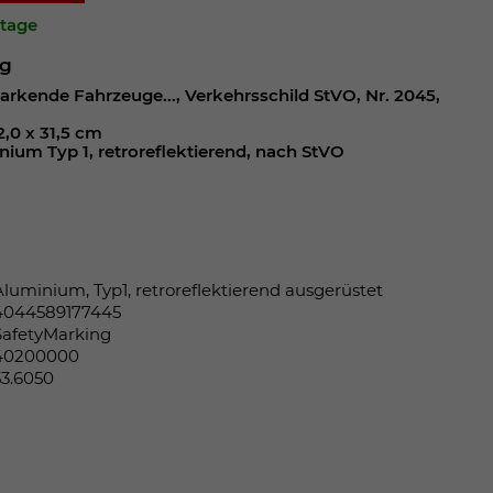
ktage
ng
arkende Fahrzeuge..., Verkehrsschild StVO, Nr. 2045,
2,0 x 31,5 cm
nium Typ 1, retroreflektierend, nach StVO
Aluminium, Typ1, retroreflektierend ausgerüstet
4044589177445
SafetyMarking
40200000
53.6050