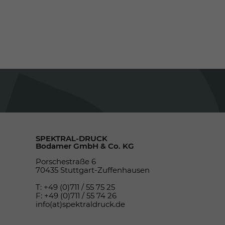
SPEKTRAL-DRUCK
Bodamer GmbH & Co. KG
Porschestraße 6
70435 Stuttgart-Zuffenhausen
T: +49 (0)711 / 55 75 25
F: +49 (0)711 / 55 74 26
info(at)spektraldruck.de