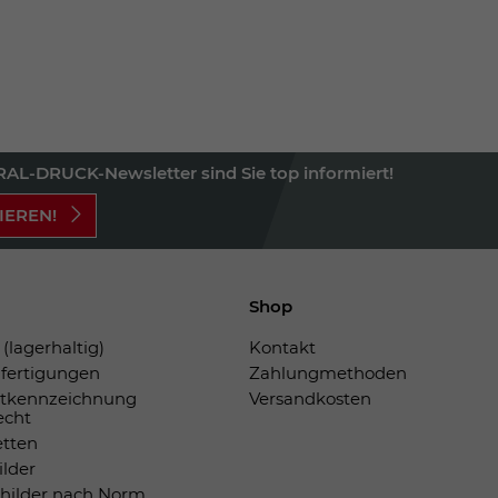
AL-DRUCK-Newsletter sind Sie top informiert!
IEREN!
Shop
(lagerhaltig)
Kontakt
fertigungen
Zahlungmethoden
tkennzeichnung
Versandkosten
echt
etten
ilder
childer nach Norm