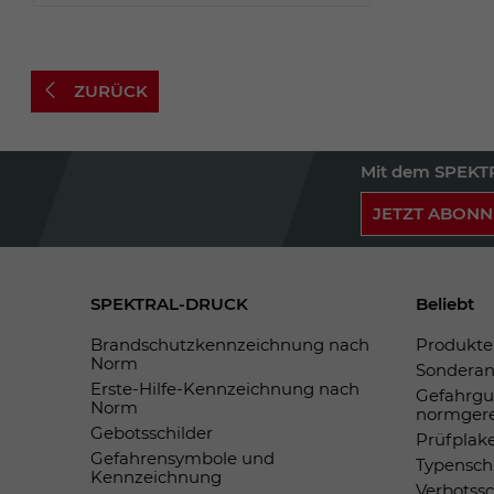
ZURÜCK
Mit dem SPEKTR
JETZT ABONN
SPEKTRAL-DRUCK
Beliebt
Brandschutzkennzeichnung nach
Produkte 
Norm
Sonderan
Erste-Hilfe-Kennzeichnung nach
Gefahrgu
Norm
normger
Gebotsschilder
Prüfplak
Gefahrensymbole und
Typensch
Kennzeichnung
Verbotss