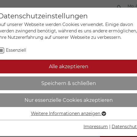
Mo.-
+49 
Datenschutzeinstellungen
Auf unserer Webseite werden Cookies verwendet. Einige davon
werden zwingend benötigt, während es uns andere ermöglichen,
Ihre Nutzererfahrung auf unserer Webseite zu verbessern.
Mein Ko
Sonderanfertigungen
Essenziell
Alle akzeptieren
echtigt parkende Fahrzeu
Speichern & schließen
leppt - 53.6050
Nur essenzielle Cookies akzeptieren
Weitere Informationen anzeigen
Essenziell
Essenzielle Cookies werden für grundlegende Funktionen der
Impressum
|
Datenschut
Webseite benötigt. Dadurch ist gewährleistet, dass die
IN DEN W