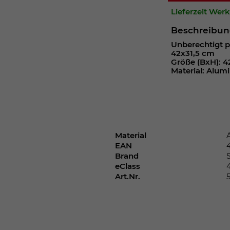
Webseite einwandfrei funktioniert.
Lieferzeit Wer
Cookie-Informationen anzeigen
Name
cookie_optin
Beschreibu
Unberechtigt p
Anbieter
42x31,5 cm
Größe (BxH): 4
Laufzeit
1 Jahr
Material: Alumi
Dieses Cookie wird verwendet, um Ihre
Zweck
Cookie-Einstellungen für diese Website zu
speichern.
Material
EAN
Name
SgCookieOptin.lastPreferences
Brand
eClass
Anbieter
Art.Nr.
Laufzeit
1 Jahr
Dieser Wert speichert Ihre Consent-