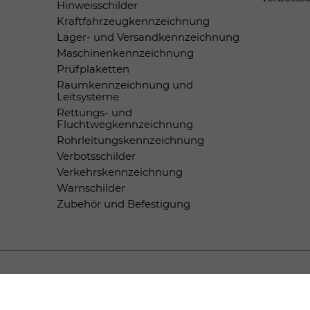
Hinweisschilder
Kraftfahrzeugkennzeichnung
Lager- und Versandkennzeichnung
Maschinenkennzeichnung
Prüfplaketten
Raumkennzeichnung und
Leitsysteme
Rettungs- und
Fluchtwegkennzeichnung
Rohrleitungskennzeichnung
Verbotsschilder
Verkehrskennzeichnung
Warnschilder
Zubehör und Befestigung
Zahlungsmethoden