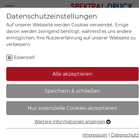
Datenschutzeinstellungen
Mo.-Fr. 09:00-17:00
Auf unserer Webseite werden Cookies verwendet. Einige
+49 (0)711 55 75 25
davon werden zwingend benötigt, während es uns andere
ermöglichen, Ihre Nutzererfahrung auf unserer Webseite zu
verbessern.
Essenziell
Mein Konto
0
Artikel im Warenkorb.
Produktanfrage
Kontak
Alle akzeptieren
inkl. MwSt.
Mein Warenkorb
Start
Sie sind hier:
Speichern & schließen
Verkehrsschild | Verbot der
Nur essenzielle Cookies akzeptieren
Einfahrt VZ: 267 - 11.5251
Weitere Informationen anzeigen
Essenziell
Essenzielle Cookies werden für grundlegende Funktionen
Impressum
|
Datenschutz