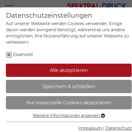
Datenschutzeinstellungen
Mo.-Fr. 09:00-17:00
Auf unserer Webseite werden Cookies verwendet. Einige
+49 (0)711 55 75 25
davon werden zwingend benötigt, während es uns andere
ermöglichen, Ihre Nutzererfahrung auf unserer Webseite zu
verbessern.
Essenziell
Mein Konto
0
Artikel im Warenkorb.
Produktanfrage
Kontak
Alle akzeptieren
inkl. MwSt.
Mein Warenkorb
Start
Sie sind hier:
Speichern & schließen
Verkehrsschild | Verbot für
Nur essenzielle Cookies akzeptieren
Fahrzeuge über bestimmtem
Gewicht VZ: 262 - 11.5261
Weitere Informationen anzeigen
Essenziell
Essenzielle Cookies werden für grundlegende Funktionen
Impressum
|
Datenschutz