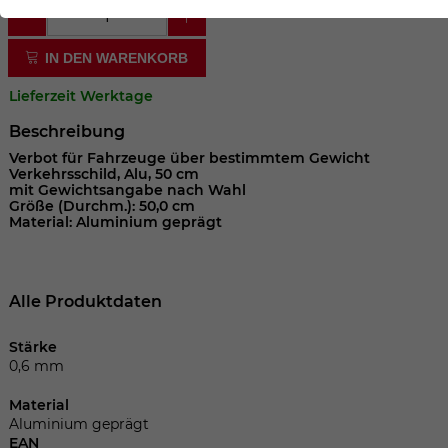
der Webseite benötigt. Dadurch ist gewährleistet, dass
die Webseite einwandfrei funktioniert.
IN DEN WARENKORB
Cookie-Informationen anzeigen
Name
cookie_optin
Lieferzeit Werktage
Anbieter
Beschreibung
Laufzeit
1 Jahr
Verbot für Fahrzeuge über bestimmtem Gewicht
Verkehrsschild, Alu, 50 cm
mit Gewichtsangabe nach Wahl
Dieses Cookie wird verwendet, um Ihre
Größe (Durchm.): 50,0 cm
Material: Aluminium geprägt
Zweck
Cookie-Einstellungen für diese Website
zu speichern.
Alle Produktdaten
Name
SgCookieOptin.lastPreferences
Stärke
Anbieter
0,6 mm
Laufzeit
1 Jahr
Material
Aluminium geprägt
EAN