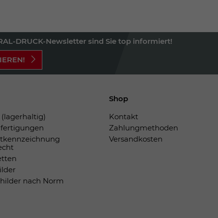
AL-DRUCK-Newsletter sind Sie top informiert!
IEREN!
Shop
(lagerhaltig)
Kontakt
fertigungen
Zahlungmethoden
tkennzeichnung
Versandkosten
echt
etten
ilder
childer nach Norm