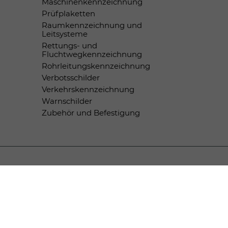
Maschinenkennzeichnung
Prüfplaketten
Raumkennzeichnung und
Leitsysteme
Rettungs- und
Fluchtwegkennzeichnung
Rohrleitungskennzeichnung
Verbotsschilder
Verkehrskennzeichnung
Warnschilder
Zubehör und Befestigung
Zahlungsmethoden