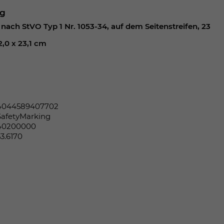
ng
nach StVO Typ 1 Nr. 1053-34, auf dem Seitenstreifen, 23
2,0 x 23,1 cm
4044589407702
SafetyMarking
40200000
53.6170