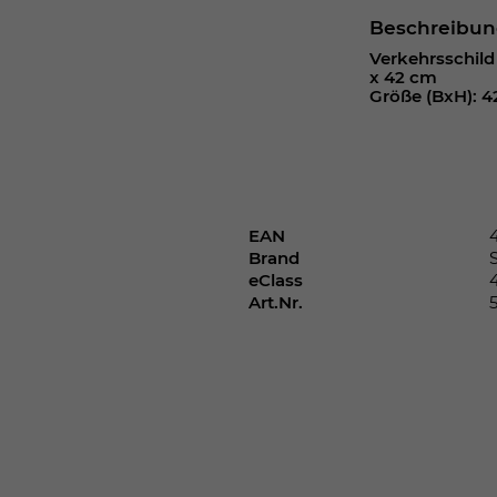
Webseite einwandfrei funktioniert.
Beschreibu
Cookie-Informationen anzeigen
Name
cookie_optin
Verkehrsschild 
x 42 cm
Größe (BxH): 4
Anbieter
Laufzeit
1 Jahr
Dieses Cookie wird verwendet, um Ihre
Zweck
Cookie-Einstellungen für diese Website zu
EAN
speichern.
Brand
eClass
Art.Nr.
Name
SgCookieOptin.lastPreferences
Anbieter
Laufzeit
1 Jahr
Dieser Wert speichert Ihre Consent-