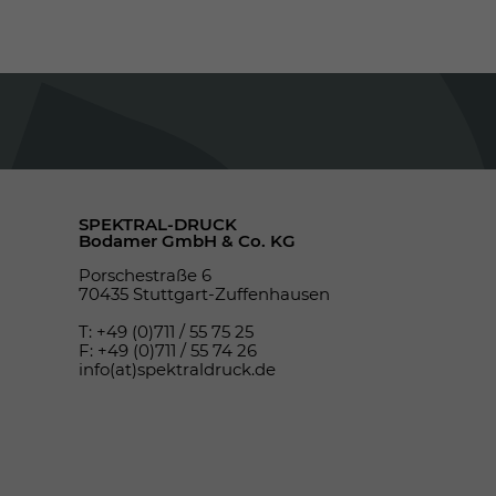
SPEKTRAL-DRUCK
Bodamer GmbH & Co. KG
Porschestraße 6
70435 Stuttgart-Zuffenhausen
T: +49 (0)711 / 55 75 25
F: +49 (0)711 / 55 74 26
info(at)spektraldruck.de