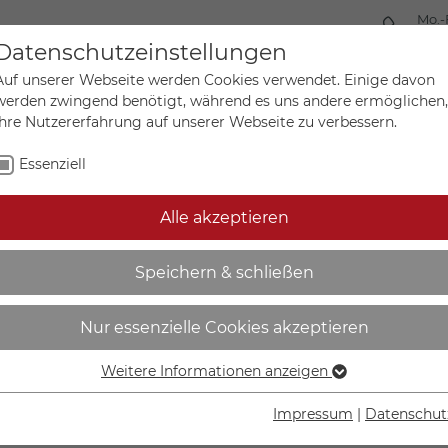
Mo.-
+49 
Datenschutzeinstellungen
Auf unserer Webseite werden Cookies verwendet. Einige davon
werden zwingend benötigt, während es uns andere ermöglichen,
Ihre Nutzererfahrung auf unserer Webseite zu verbessern.
Mein Ko
Sonderanfertigungen
Essenziell
Alle akzeptieren
 auf dem Seitenstreifen - 
Speichern & schließen
Nur essenzielle Cookies akzeptieren
Weitere Informationen anzeigen
Essenziell
IN DEN W
Essenzielle Cookies werden für grundlegende Funktionen der
Impressum
|
Datenschut
Webseite benötigt. Dadurch ist gewährleistet, dass die
Lieferzeit Wer