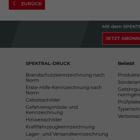
ZURÜCK
Mit dem SPEKTR
JETZT ABONN
SPEKTRAL-DRUCK
Beliebt
Brandschutzkennzeichnung nach
Produkte 
Norm
Sonderan
Erste-Hilfe-Kennzeichnung nach
Gefahrgu
Norm
normger
Gebotsschilder
Prüfplak
Gefahrensymbole und
Typensch
Kennzeichnung
Verbotss
Hinweisschilder
Kraftfahrzeugkennzeichnung
Lager- und Versandkennzeichnung