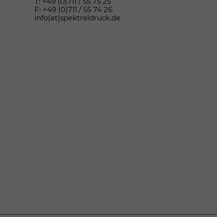
T: +49 (0)711 / 55 75 25
F: +49 (0)711 / 55 74 26
info(at)spektraldruck.de