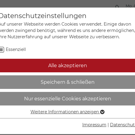
Mo.-
+49 
Datenschutzeinstellungen
Auf unserer Webseite werden Cookies verwendet. Einige davon
werden zwingend benötigt, während es uns andere ermöglichen,
Ihre Nutzererfahrung auf unserer Webseite zu verbessern.
Mein Ko
Sonderanfertigungen
Essenziell
Alle akzeptieren
 3480 für Lithium-Ionen-B
Speichern & schließen
Nur essenzielle Cookies akzeptieren
Weitere Informationen anzeigen
Essenziell
IN DEN W
Essenzielle Cookies werden für grundlegende Funktionen der
Impressum
|
Datenschut
Webseite benötigt. Dadurch ist gewährleistet, dass die
Lieferzeit Wer