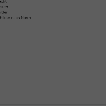
echt
etten
ilder
childer nach Norm