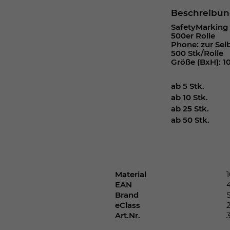
Webseite einwandfrei funktioniert.
Beschreibu
Cookie-Informationen anzeigen
Name
cookie_optin
SafetyMarking E
500er Rolle
Phone: zur Sel
Anbieter
500 Stk/Rolle
Größe (BxH): 10
Laufzeit
1 Jahr
ab 5 Stk.
Dieses Cookie wird verwendet, um Ihre
ab 10 Stk.
Zweck
Cookie-Einstellungen für diese Website zu
ab 25 Stk.
speichern.
ab 50 Stk.
Name
SgCookieOptin.lastPreferences
Anbieter
Material
EAN
Brand
Laufzeit
1 Jahr
eClass
Art.Nr.
Dieser Wert speichert Ihre Consent-