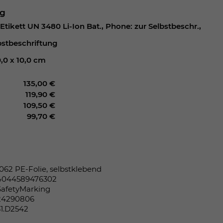
ng
tikett UN 3480 Li-Ion Bat., Phone: zur Selbstbeschr.,
bstbeschriftung
,0 x 10,0 cm
135,00 €
119,90 €
109,50 €
99,70 €
1062 PE-Folie, selbstklebend
4044589476302
SafetyMarking
24290806
31.D2542