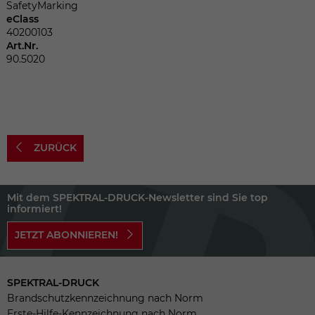
Dieser Wert speichert Ihre Consent-
SafetyMarking
Einstellungen. Unter anderem eine
eClass
zufällig generierte ID, für die historische
40200103
Zweck
Art.Nr.
Speicherung Ihrer vorgenommen
90.5020
Einstellungen, falls der Webseiten-
Betreiber dies eingestellt hat.
Name
fe_typo_user
ZURÜCK
Anbieter
TYPO3
Laufzeit
Sitzungsende
Mit dem SPEKTRAL-DRUCK-Newsletter sind Sie top
informiert!
Wir installiert sobald sich der Nutzer an
JETZT ABONNIEREN!
Zweck
der Webseite anmeldet. Dient zum
festhalten des Login Status.
SPEKTRAL-DRUCK
Brandschutzkennzeichnung nach Norm
Erste-Hilfe-Kennzeichnung nach Norm