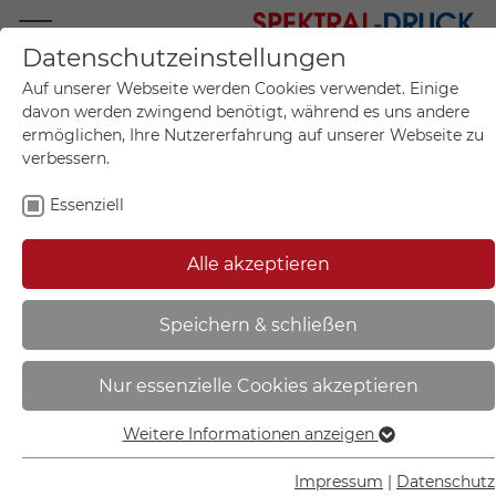
Datenschutzeinstellungen
Mo.-Fr. 09:00-17:00
Auf unserer Webseite werden Cookies verwendet. Einige
+49 (0)711 55 75 25
davon werden zwingend benötigt, während es uns andere
ermöglichen, Ihre Nutzererfahrung auf unserer Webseite zu
verbessern.
Essenziell
Mein Konto
0
Artikel im Warenkorb.
Produktanfrage
Kontak
Alle akzeptieren
inkl. MwSt.
Mein Warenkorb
Start
Sie sind hier:
Speichern & schließen
Wandtafel Erste Hilfe in der
Nur essenzielle Cookies akzeptieren
Chemie | - 90.5020
Weitere Informationen anzeigen
Essenziell
Essenzielle Cookies werden für grundlegende Funktionen
Impressum
|
Datenschutz