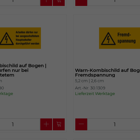
schild auf Bogen |
rfen nur bei
Warn-Kombischild auf Bog
ltetem
Fremdspannung
cm
5,2 cm |
2,6 cm
480
Art.-Nr. 30.1309
erktage
Lieferzeit Werktage