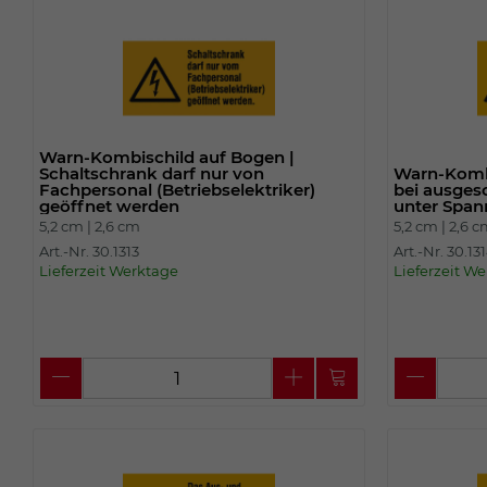
Warn-Kombischild auf Bogen |
Schaltschrank darf nur von
Warn-Kombi
Fachpersonal (Betriebselektriker)
bei ausges
geöffnet werden
unter Spa
5,2 cm |
2,6 cm
5,2 cm |
2,6 
Art.-Nr. 30.1313
Art.-Nr. 30.13
Lieferzeit Werktage
Lieferzeit W