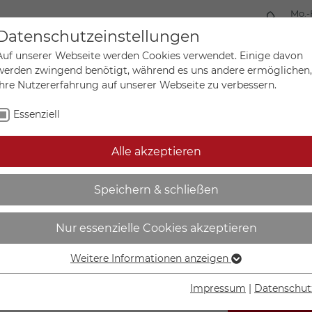
Mo.-
+49 
Datenschutzeinstellungen
Auf unserer Webseite werden Cookies verwendet. Einige davon
werden zwingend benötigt, während es uns andere ermöglichen,
Ihre Nutzererfahrung auf unserer Webseite zu verbessern.
Mein Ko
Sonderanfertigungen
Essenziell
Alle akzeptieren
ogen | Alle entsprechend
Speichern & schließen
Nur essenzielle Cookies akzeptieren
Weitere Informationen anzeigen
Essenziell
Essenzielle Cookies werden für grundlegende Funktionen der
Impressum
|
Datenschut
Webseite benötigt. Dadurch ist gewährleistet, dass die
IN DEN W