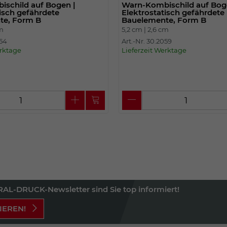
schild auf Bogen |
Warn-Kombischild auf Bog
isch gefährdete
Elektrostatisch gefährdete
te, Form B
Bauelemente, Form B
cm
5,2 cm |
2,6 cm
054
Art.-Nr. 30.2059
erktage
Lieferzeit Werktage
AL-DRUCK-Newsletter sind Sie top informiert!
IEREN!