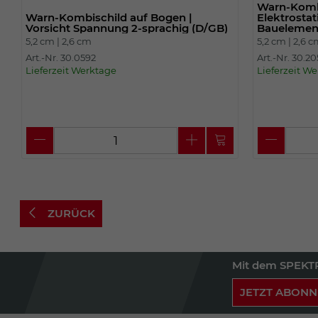
Warn-Kombi
Warn-Kombischild auf Bogen |
Elektrostat
Vorsicht Spannung 2-sprachig (D/GB)
Bauelemen
5,2 cm |
2,6 cm
5,2 cm |
2,6 
Art.-Nr. 30.0592
Art.-Nr. 30.2
Lieferzeit Werktage
Lieferzeit W
ZURÜCK
Mit dem SPEKTR
JETZT ABONN