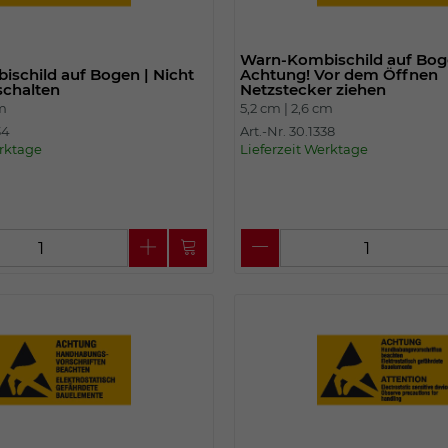
Warn-Kombischild auf Bog
schild auf Bogen | Nicht
Achtung! Vor dem Öffnen
schalten
Netzstecker ziehen
cm
5,2 cm |
2,6 cm
34
Art.-Nr. 30.1338
erktage
Lieferzeit Werktage