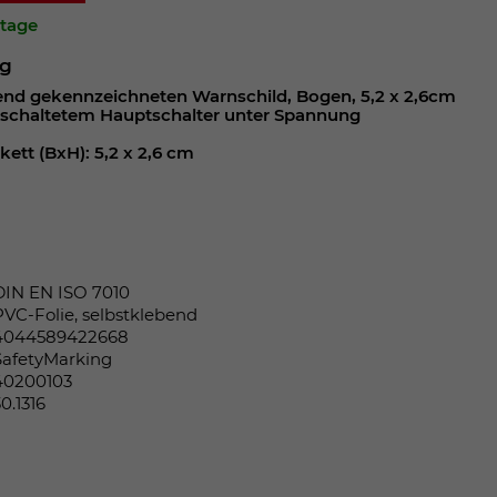
ktage
ng
end gekennzeichneten Warnschild, Bogen, 5,2 x 2,6cm
eschaltetem Hauptschalter unter Spannung
kett (BxH): 5,2 x 2,6 cm
DIN EN ISO 7010
PVC-Folie, selbstklebend
4044589422668
SafetyMarking
40200103
30.1316