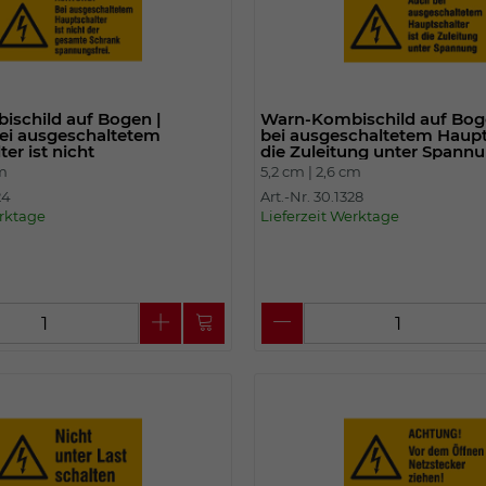
schild auf Bogen |
Warn-Kombischild auf Bog
ei ausgeschaltetem
bei ausgeschaltetem Haupts
er ist nicht
die Zuleitung unter Spann
cm
5,2 cm |
2,6 cm
24
Art.-Nr. 30.1328
erktage
Lieferzeit Werktage