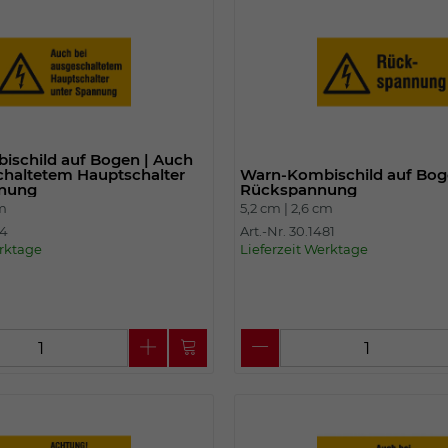
schild auf Bogen | Auch
chaltetem Hauptschalter
Warn-Kombischild auf Bog
nnung
Rückspannung
cm
5,2 cm |
2,6 cm
14
Art.-Nr. 30.1481
erktage
Lieferzeit Werktage