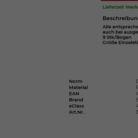
Webseite einwandfrei funktioniert.
Lieferzeit Wer
Cookie-Informationen anzeigen
Name
cookie_optin
Beschreibu
Alle entsprech
Anbieter
auch bei ausg
9 Stk/Bogen
Laufzeit
1 Jahr
Größe Einzeleti
Dieses Cookie wird verwendet, um Ihre
Zweck
Cookie-Einstellungen für diese Website zu
speichern.
Norm
Material
Name
SgCookieOptin.lastPreferences
EAN
Brand
Anbieter
eClass
Art.Nr.
Laufzeit
1 Jahr
Dieser Wert speichert Ihre Consent-