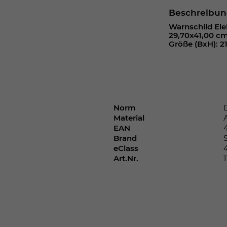
Webseite einwandfrei funktioniert.
Beschreibu
Cookie-Informationen anzeigen
Name
cookie_optin
Warnschild Ele
29,70x41,00 c
Größe (BxH): 2
Anbieter
Laufzeit
1 Jahr
Dieses Cookie wird verwendet, um Ihre
Zweck
Cookie-Einstellungen für diese Website zu
Norm
speichern.
Material
EAN
Brand
eClass
Name
SgCookieOptin.lastPreferences
Art.Nr.
1
Anbieter
Laufzeit
1 Jahr
Dieser Wert speichert Ihre Consent-