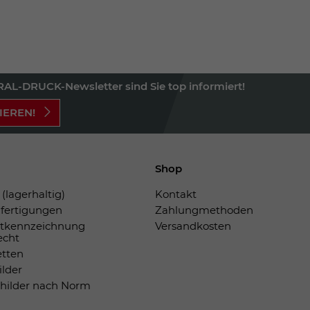
AL-DRUCK-Newsletter sind Sie top informiert!
IEREN!
Shop
(lagerhaltig)
Kontakt
fertigungen
Zahlungmethoden
tkennzeichnung
Versandkosten
echt
etten
ilder
childer nach Norm