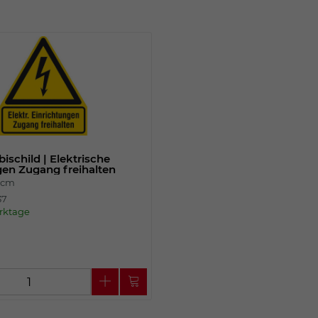
Einstellungen. Unter anderem eine zufällig
generierte ID, für die historische
Zweck
Speicherung Ihrer vorgenommen
Einstellungen, falls der Webseiten-
Betreiber dies eingestellt hat.
Name
fe_typo_user
Anbieter
TYPO3
schild | Elektrische
gen Zugang freihalten
Laufzeit
Sitzungsende
8 cm
37
Wir installiert sobald sich der Nutzer an der
erktage
Zweck
Webseite anmeldet. Dient zum festhalten
des Login Status.