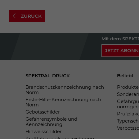
ZURÜCK
Mit dem SPEKTR
JETZT ABONN
SPEKTRAL-DRUCK
Beliebt
Brandschutzkennzeichnung nach
Produkte 
Norm
Sonderan
Erste-Hilfe-Kennzeichnung nach
Gefahrgu
Norm
normger
Gebotsschilder
Prüfplak
Gefahrensymbole und
Typensch
Kennzeichnung
Verbotss
Hinweisschilder
Kraftfahrzeugkennzeichnung