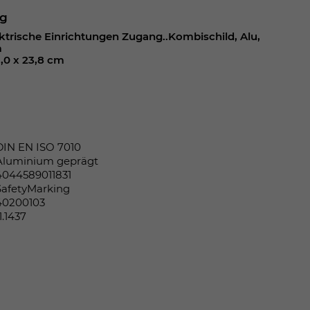
ng
ktrische Einrichtungen Zugang..Kombischild, Alu,
m
1,0 x 23,8 cm
DIN EN ISO 7010
Aluminium geprägt
4044589011831
SafetyMarking
40200103
1.1437