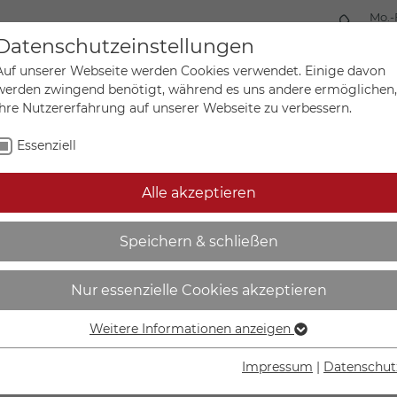
Mo.-
+49 
Datenschutzeinstellungen
Auf unserer Webseite werden Cookies verwendet. Einige davon
werden zwingend benötigt, während es uns andere ermöglichen,
Ihre Nutzererfahrung auf unserer Webseite zu verbessern.
Mein Ko
Sonderanfertigungen
Essenziell
Alle akzeptieren
rische Einrichtungen Zuga
Speichern & schließen
Nur essenzielle Cookies akzeptieren
Weitere Informationen anzeigen
Essenziell
IN DEN W
Essenzielle Cookies werden für grundlegende Funktionen der
Impressum
|
Datenschut
Webseite benötigt. Dadurch ist gewährleistet, dass die
Lieferzeit Wer