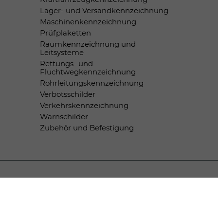
Lager- und Versandkennzeichnung
Maschinenkennzeichnung
Prüfplaketten
Raumkennzeichnung und
Leitsysteme
Rettungs- und
Fluchtwegkennzeichnung
Rohrleitungskennzeichnung
Verbotsschilder
Verkehrskennzeichnung
Warnschilder
Zubehör und Befestigung
Zahlungsmethoden