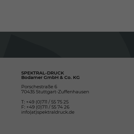
SPEKTRAL-DRUCK
Bodamer GmbH & Co. KG
Porschestraße 6
70435 Stuttgart-Zuffenhausen
T: +49 (0)711 / 55 75 25
F: +49 (0)711 / 55 74 26
info(at)spektraldruck.de