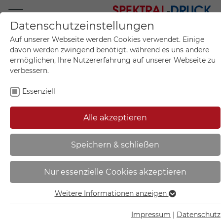
Datenschutzeinstellungen
Mo.-Fr. 09:00-17:00
Auf unserer Webseite werden Cookies verwendet. Einige
+49 (0)711 55 75 25
davon werden zwingend benötigt, während es uns andere
ermöglichen, Ihre Nutzererfahrung auf unserer Webseite zu
verbessern.
Essenziell
Mein Konto
0
Artikel im Warenkorb.
Produktanfrage
Kontak
Alle akzeptieren
inkl. MwSt.
Mein Warenkorb
Start
Sie sind hier:
Speichern & schließen
Warn-Kombischild -
Nur essenzielle Cookies akzeptieren
Strahlenschutz | Röntgen Kein
Zutritt für Unbefugte - 11.2102
Weitere Informationen anzeigen
Essenziell
Essenzielle Cookies werden für grundlegende Funktionen
Impressum
|
Datenschutz