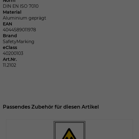
Norm
Dieser Wert speichert Ihre Consent-
DIN EN ISO 7010
Einstellungen. Unter anderem eine
Material
zufällig generierte ID, für die historische
Zweck
Aluminium geprägt
Speicherung Ihrer vorgenommen
EAN
Einstellungen, falls der Webseiten-
4044589011978
Betreiber dies eingestellt hat.
Brand
SafetyMarking
eClass
40200103
Name
fe_typo_user
Art.Nr.
11.2102
Anbieter
TYPO3
Laufzeit
Sitzungsende
Wir installiert sobald sich der Nutzer an
Zweck
der Webseite anmeldet. Dient zum
Passendes Zubehör für diesen Artikel
festhalten des Login Status.