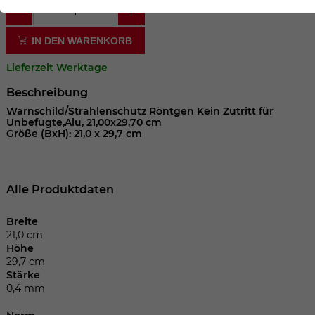
der Webseite benötigt. Dadurch ist gewährleistet, dass
die Webseite einwandfrei funktioniert.
IN DEN WARENKORB
Cookie-Informationen anzeigen
Name
cookie_optin
Lieferzeit Werktage
Anbieter
Beschreibung
Laufzeit
1 Jahr
Warnschild/Strahlenschutz Röntgen Kein Zutritt für
Unbefugte,Alu, 21,00x29,70 cm
Größe (BxH): 21,0 x 29,7 cm
Dieses Cookie wird verwendet, um Ihre
Zweck
Cookie-Einstellungen für diese Website
zu speichern.
Alle Produktdaten
Name
SgCookieOptin.lastPreferences
Breite
21,0 cm
Höhe
Anbieter
29,7 cm
Stärke
Laufzeit
1 Jahr
0,4 mm