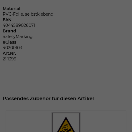
Dieser Wert speichert Ihre Consent-
Einstellungen. Unter anderem eine
Material
zufällig generierte ID, für die historische
PVC-Folie, selbstklebend
Zweck
EAN
Speicherung Ihrer vorgenommen
4044589026071
Einstellungen, falls der Webseiten-
Brand
Betreiber dies eingestellt hat.
SafetyMarking
eClass
40200103
Name
fe_typo_user
Art.Nr.
21.1399
Anbieter
TYPO3
Laufzeit
Sitzungsende
Wir installiert sobald sich der Nutzer an
Passendes Zubehör für diesen Artikel
Zweck
der Webseite anmeldet. Dient zum
festhalten des Login Status.