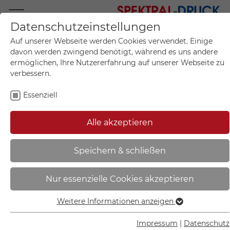
Datenschutzeinstellungen
Mo.-Fr. 09:00-17:00
Auf unserer Webseite werden Cookies verwendet. Einige
+49 (0)711 55 75 25
davon werden zwingend benötigt, während es uns andere
ermöglichen, Ihre Nutzererfahrung auf unserer Webseite zu
verbessern.
Essenziell
Mein Konto
0
Artikel im Warenkorb.
Produktanfrage
Kontak
Alle akzeptieren
inkl. MwSt.
Mein Warenkorb
Start
Sie sind hier:
Speichern & schließen
Warn-Kombischild | Vor dem
Nur essenzielle Cookies akzeptieren
Öffnen des Gehäuses
Hauptschalter ausschalten -
Weitere Informationen anzeigen
Essenziell
21.1399
Essenzielle Cookies werden für grundlegende Funktionen
Impressum
|
Datenschutz